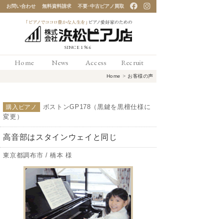
お問い合わせ
無料資料請求
不要･中古ピアノ買取
「ピアノでココロ豊かな
Home
News
Access
Recruit
人生を」ピアノ愛好家の
Home
>
お客様の声
ための 浜松ピアノ店
ボストンGP178（黒鍵を黒檀仕様に
購入ピアノ
変更）
高音部はスタインウェイと同じ
東京都調布市 / 橋本 様