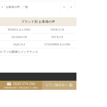
>「お客様の声」一覧
<
>
ブランド別 お客様の声
WENDL & LUNG
FEURICH
DIAPASON
PETROF
FAZIOLI
STEINWAY & SONS
ピアノの調律とメンテナンス
0120-174-016
ピアノ聴き比べ
営業時間 10:00～19:00
定休日 月･火曜日
1966年創業
〒700-0943 岡山市南区新福1丁目10-27
TEL. 086-264-8417 FAX. 086-264-4970