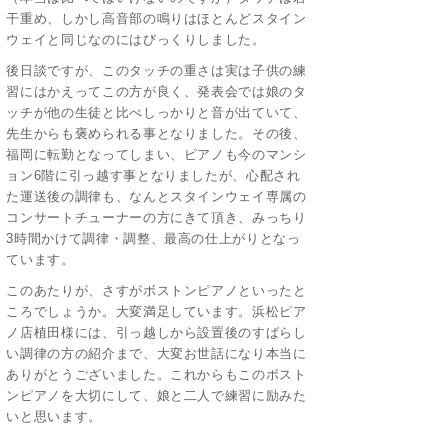
干重め、しかし高音部の鳴りはほとんどスタイン
ウェイと同じなのにはびっくりしました。
後日談ですが、このタッチの重さは実は子供の練
習にはかえってこの方が良く、発表会では娘のタ
ッチが他の生徒と比べしっかりと音が出ていて、
先生からも褒められる事となりました。その後、
福岡に転勤となってしまい、ピアノも今のマンシ
ョン6階に引っ越す事となりましたが、心配され
た運送後の調律も、なんとスタインウェイ専属の
コンサートチューナーの方にきて頂き、みっちり
3時間かけて調律・調整、最高の仕上がりとなっ
ています。
このあたりが、さすがボストンピアノといったと
ころでしょうか。大変満足しています。浜松ピア
ノ店植田様には、引っ越しから設置後のすばらし
い調律の方の紹介まで、大変お世話になり本当に
ありがとうございました。これからもこのボスト
ンピアノを大切にして、娘と二人で練習に励みた
いと思います。