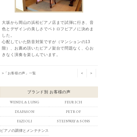
大坂から岡山の浜松ピアノ店まで試弾に行き、音
色とデザインの美しさでペトロフピアノに決めま
した。
心配していた防音対策ですが（マンションの13
階）、お薦め頂いたピアノ架台で問題なく、心お
きなく演奏を楽しんでいます。
>「お客様の声」一覧
<
>
ブランド別 お客様の声
WENDL & LUNG
FEURICH
DIAPASON
PETROF
FAZIOLI
STEINWAY & SONS
ピアノの調律とメンテナンス