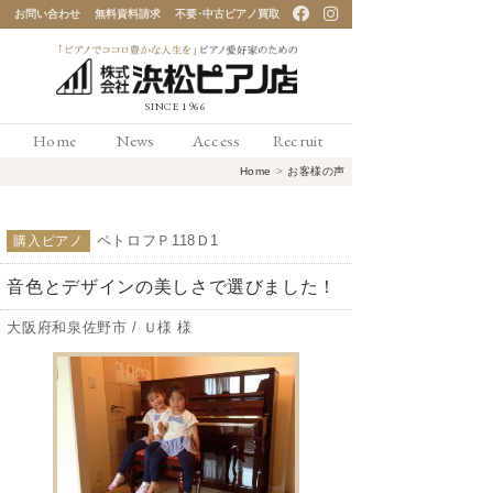
お問い合わせ
無料資料請求
不要･中古ピアノ買取
「ピアノでココロ豊かな
Home
News
Access
Recruit
人生を」ピアノ愛好家の
Home
>
お客様の声
ための 浜松ピアノ店
ペトロフＰ118Ｄ1
購入ピアノ
音色とデザインの美しさで選びました！
大阪府和泉佐野市 / Ｕ様 様