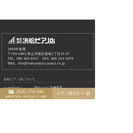
1966年創業
〒700-0943 岡山市南区新福1丁目10-27
TEL. 086-264-8417 FAX. 086-264-4970
MAIL.
info@hamamatsu-piano.co.jp
浜松ピアノ店について
ショールーム
貸ホールと貸練習室
0120-174-016
ピアノ聴き比べ
アクセス
スタッフ紹介
音声案内
営業時間 10:00～19:00
定休日 月･火曜日
不要･中古ピアノ買取
求人情報
ピアノ教室について
ピアノ教室
生徒様の声
ピアノの性能を最大限引き出すために