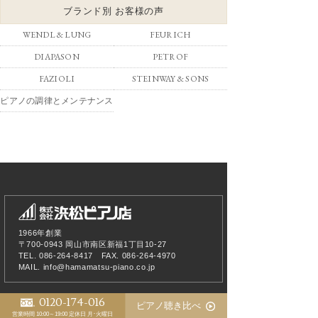
ブランド別 お客様の声
WENDL & LUNG
FEURICH
DIAPASON
PETROF
FAZIOLI
STEINWAY & SONS
ピアノの調律とメンテナンス
1966年創業
〒700-0943 岡山市南区新福1丁目10-27
TEL. 086-264-8417 FAX. 086-264-4970
MAIL.
info@hamamatsu-piano.co.jp
0120-174-016
ピアノ聴き比べ
浜松ピアノ店について
営業時間 10:00～19:00
定休日 月･火曜日