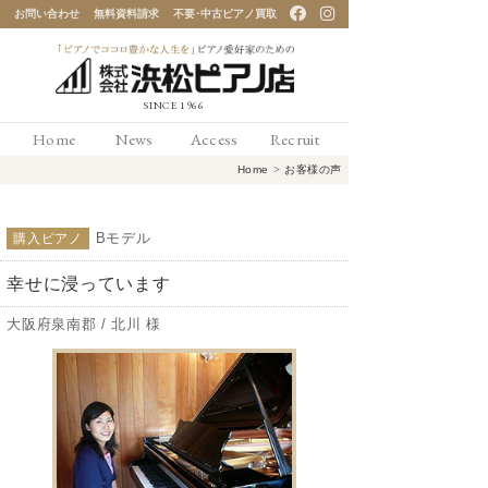
お問い合わせ
無料資料請求
不要･中古ピアノ買取
「ピアノでココロ豊かな
Home
News
Access
Recruit
人生を」ピアノ愛好家の
Home
>
お客様の声
ための 浜松ピアノ店
Bモデル
購入ピアノ
幸せに浸っています
大阪府泉南郡 / 北川 様