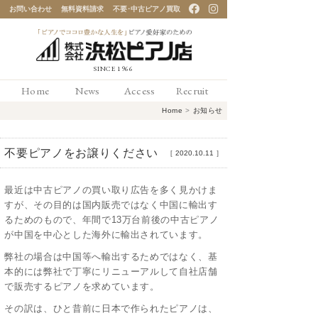
お問い合わせ
無料資料請求
不要･中古ピアノ買取
「ピアノでココロ豊かな
Home
News
Access
Recruit
人生を」ピアノ愛好家の
Home
>
お知らせ
ための 浜松ピアノ店
不要ピアノをお譲りください
［
2020.10.11
］
最近は中古ピアノの買い取り広告を多く見かけま
すが、その目的は国内販売ではなく中国に輸出す
るためのもので、年間で13万台前後の中古ピアノ
が中国を中心とした海外に輸出されています。
弊社の場合は中国等へ輸出するためではなく、基
本的には弊社で丁寧にリニューアルして自社店舗
で販売するピアノを求めています。
その訳は、ひと昔前に日本で作られたピアノは、