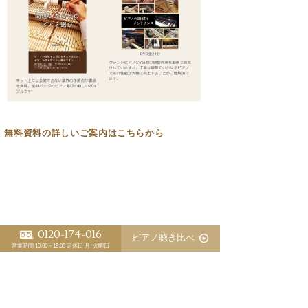
無料資料の
詳しいご案内はこちらから
0120-174-016
ピアノ聴き比べ
営業時間 10:00～19:00
定休日 月･火曜日
>「お知らせ」一覧
<
>