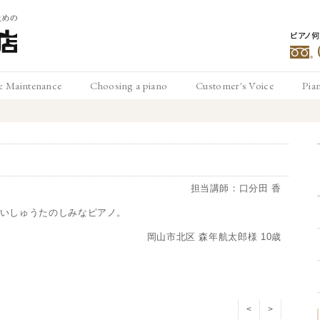
ピアノ
豊
& Maintenance
Choosing a piano
Customer's Voice
Pia
メンテナンス
ピアノの選び方
お客様の声
ピ
松
担当講師：口分田 香
いしゅうたのしみなピアノ。
岡山市北区 森年航太郎様 10歳
<
>