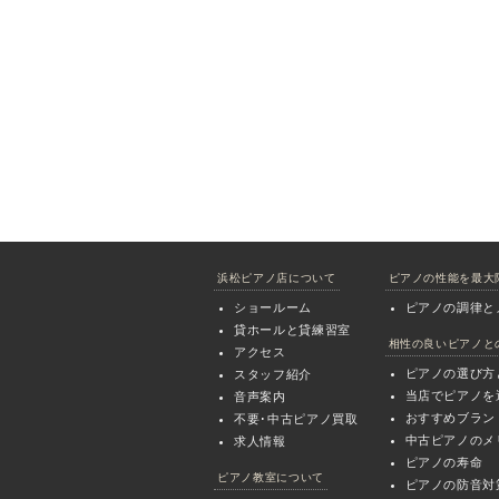
浜松ピアノ店について
ピアノの性能を最大
ショールーム
ピアノの調律と
貸ホールと貸練習室
相性の良いピアノと
アクセス
ピアノの選び方
スタッフ紹介
当店でピアノを
音声案内
おすすめブラン
不要･中古ピアノ買取
中古ピアノのメ
求人情報
ピアノの寿命
ピアノ教室について
ピアノの防音対