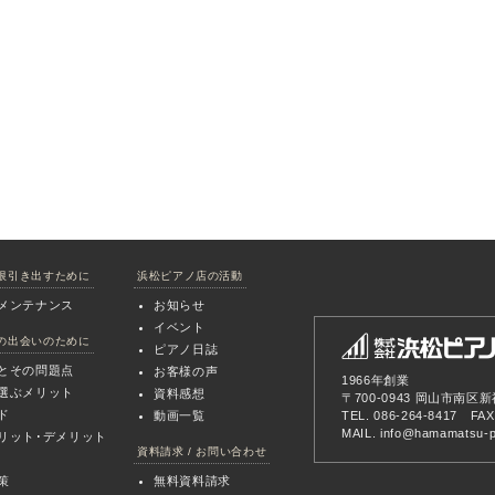
限引き出すために
浜松ピアノ店の活動
メンテナンス
お知らせ
イベント
の出会いのために
ピアノ日誌
とその問題点
お客様の声
1966年創業
選ぶメリット
資料感想
〒700-0943 岡山市南区新
ド
動画一覧
TEL. 086-264-8417 FAX
MAIL.
info@hamamatsu-pi
リット･デメリット
資料請求 / お問い合わせ
策
無料資料請求