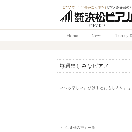
「ピアノでココロ
Home
News
Tuning 
かな人生を」ピアノ
ホーム
お知らせ
調律と
愛好家のための 浜
毎週楽しみなピアノ
ピアノ店
いつも楽しい。ひけるとおもしろい。ま
>「生徒様の声」一覧