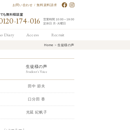
お問い合わせ
/
無料資料請求
何でも無料相談室
0120-174-016
営業時間 10:00～19:00
定休日 月･火曜日
no Diary
Access
Recruit
Home
>
生徒様の声
アノ日誌
アクセス
求人情報
生徒様の声
Student's Voice
田中 節夫
口分田 香
光延 紀帆子
ショールーム