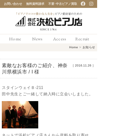
お問い合わせ
無料資料請求
不要･中古ピアノ買取
「ピアノでココロ豊かな
Home
News
Access
Recruit
人生を」ピアノ愛好家の
Home
>
お知らせ
ための 浜松ピアノ店
素敵なお客様のご紹介、神奈
［
2016.11.26
］
川県横浜市 / I 様
スタインウェイＢ-211
田中先生とご一緒して納入時に立会いしました。
ネットで浜松ピアノ店さんから資料を取り寄せ、