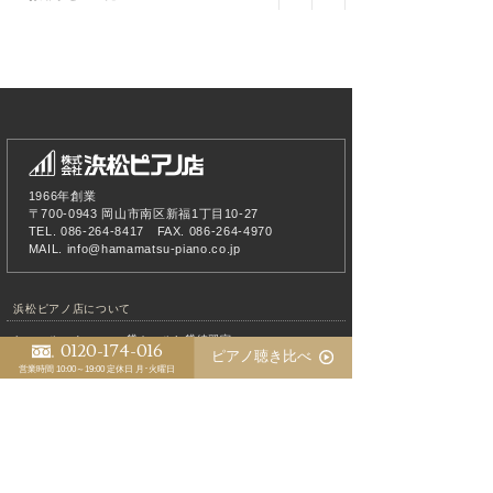
1966年創業
〒700-0943 岡山市南区新福1丁目10-27
TEL. 086-264-8417 FAX. 086-264-4970
MAIL.
info@hamamatsu-piano.co.jp
浜松ピアノ店について
ショールーム
貸ホールと貸練習室
0120-174-016
ピアノ聴き比べ
アクセス
スタッフ紹介
音声案内
営業時間 10:00～19:00
定休日 月･火曜日
不要･中古ピアノ買取
求人情報
ピアノ教室について
ピアノ教室
生徒様の声