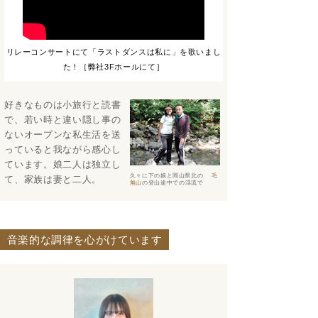
リレーコンサートにて「ラストダンスは私に」を歌いまし
た！［弊社3Fホールにて］
好きなものは小旅行と読書
で、若い時と違い隠し事の
ないオープンな私生活を送
っていると我ながら感心し
ています。娘二人は独立し
久々に下の娘と岡山県北の
毛
て、家族は妻と二人。
無山
の登山途中での渓流で
音楽的な調律を心がけています