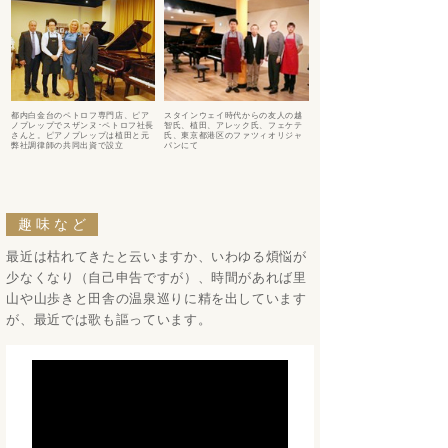
都内白金台のペトロフ専門店、ピア
スタインウェイ時代からの友人の越
ノプレップでスザンヌ･ペトロフ社長
智氏、植田、アレック氏、フェケテ
さんと。ピアノプレップは植田と元
氏、東京都港区のファツィオリジャ
弊社調律師の共同出資で設立
パンにて
趣味など
最近は枯れてきたと云いますか、いわゆる煩悩が
少なくなり（自己申告ですが）、時間があれば里
山や山歩きと田舎の温泉巡りに精を出しています
が、最近では歌も謳っています。