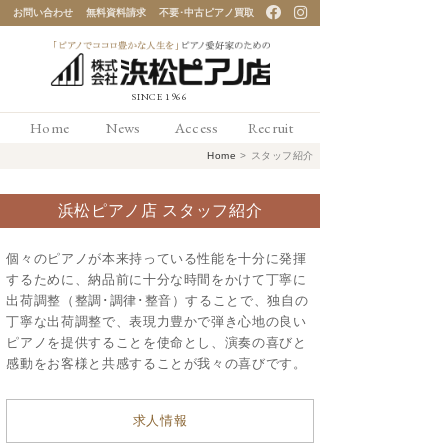
お問い合わせ
無料資料請求
不要･中古ピアノ買取
「ピアノでココロ豊かな
Home
News
Access
Recruit
人生を」ピアノ愛好家の
Home
>
スタッフ紹介
ための 浜松ピアノ店
浜松ピアノ店 スタッフ紹介
個々のピアノが本来持っている性能を十分に発揮
するために、納品前に十分な時間をかけて丁寧に
出荷調整（整調･調律･整音）することで、独自の
丁寧な出荷調整で、表現力豊かで弾き心地の良い
ピアノを提供することを使命とし、演奏の喜びと
感動をお客様と共感することが我々の喜びです。
求人情報