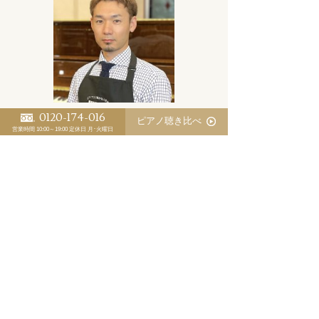
0120-174-016
スタインウェイ会D会員
ピアノ聴き比べ
営業時間 10:00～19:00
定休日 月･火曜日
三木 淳嗣（委託調律師）
ピアノ日誌
ブログ
YouTube
Twitter
Instagram
TikTok
1983年8月生まれ 福岡県田川郡出身
5人兄弟の3男、父親が書道家のため幼少より書道
を習う。
7歳の頃、クラスメイトの女の子にオルガンを教
えてもらったのがきっかけでピアノを習い始め
る。
学生時代はピアノを続けながら陸上、バレーボー
ル部に所属。