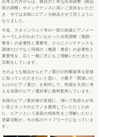
お考えの方からは、独自の丁寧な出荷調整（納品
前の調整）やメンテナンスに高いご支持をいただ
き、今では全国にピアノを納品させて頂くように
なりました。
今迄、スタインウェイ等の一部の高級ピアノメー
カーでしか行われていなかった出荷調整（整調･
整音）の必要性と重要性、さらにメンテナンスも
調律だけでなく同様の（整調・整音）の必要性と
重要性を、広く一般に方にもご理解いただきたく
活動をしています。
そのような観点からピアノ選びの判断基準を皆様
に知っていただきたいと思い、小冊子「間違いだ
らけのピアノ選び」を制作して、性能を大切に考
える全国のピアノ愛好家に無料配布しています。
全国のピアノ愛好家の皆様に、弾いて気持ちが良
い音とタッチのピアノを愛用していただくため
に、ピアノという楽器の特殊性をご理解いただく
啓蒙活動が、今の私のライフワークになっていま
す。