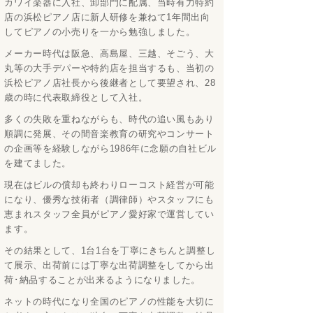
カワイ楽器に入社、卸部門に配属、当時有力特約
店の浜松ピアノ店に新人研修を兼ねて1年間出向
してピアノの小売りを一から勉強しました。
メーカー時代は阪急、高島屋、三越、そごう、大
丸等の大手デパーや特約店を担当するも、当初の
浜松ピアノ店社長から後継者として要望され、28
歳の時に代表取締役として入社。
多くの失敗を重ねながらも、時代の追い風もあり
順調に発展、その間音楽教育の研究やコンサート
の企画等を経験しながら1986年に念願の自社ビル
を建てました。
現在はビルの償却も終わりローコスト経営が可能
になり、優秀な技術者（調律師）やスタッフにも
恵まれスタッフ全員がピアノ愛好家で運営してい
ます。
その結果として、1台1台を丁寧にきちんと調整し
て展示、出荷前には丁寧な出荷調整をしてから出
荷･納品することが出来るようになりました。
ネットの時代になり全国のピアノの性能を大切に