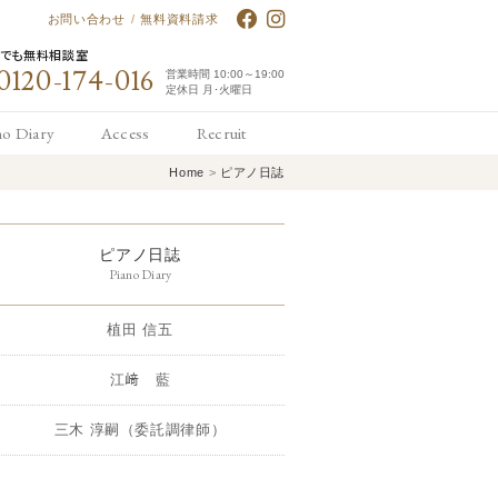
お問い合わせ
/
無料資料請求
何でも無料相談室
0120-174-016
営業時間 10:00～19:00
定休日 月･火曜日
no Diary
Access
Recruit
Home
>
ピアノ日誌
アノ日誌
アクセス
求人情報
ピアノ日誌
Piano Diary
植田 信五
江﨑 藍
三木 淳嗣（委託調律師）