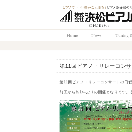
「ピアノでココロ
Home
News
Tuning 
かな人生を」ピアノ
ホーム
お知らせ
調律と
愛好家のための 浜
第11回ピアノ・リレーコン
ピアノ店
第11回ピアノ・リレーコンサートの日
前回から約1年ぶりの開催となります。