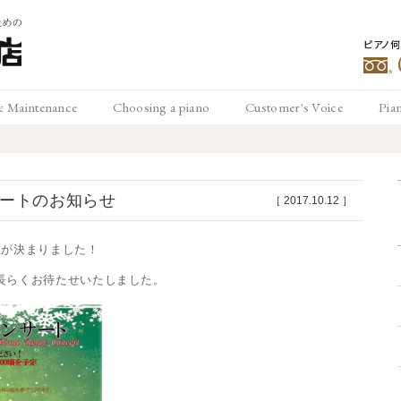
ピアノ
豊
& Maintenance
Choosing a piano
Customer's Voice
Pia
メンテナンス
ピアノの選び方
お客様の声
ピ
松
サートのお知らせ
［
2017.10.12
］
程が決まりました！
長らくお待たせいたしました。