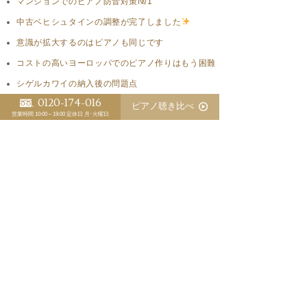
マンションでのピアノ防音対策№1
中古ベヒシュタインの調整が完了しました
意識が拡大するのはピアノも同じです
コストの高いヨーロッパでのピアノ作りはもう困難
シゲルカワイの納入後の問題点
0120-174-016
ピアノ聴き比べ
営業時間 10:00～19:00
定休日 月･火曜日
1966年創業
〒700-0943 岡山市南区新福1丁目10-27
TEL. 086-264-8417 FAX. 086-264-4970
MAIL.
info@hamamatsu-piano.co.jp
浜松ピアノ店について
ショールーム
貸ホールと貸練習室