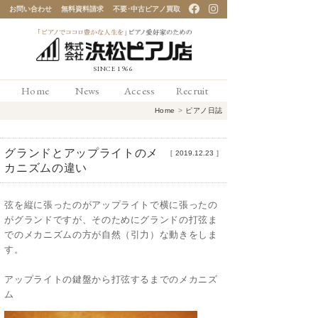
お問い合わせ
無料資料請求
不要･中古ピアノ買取
「ピアノでココロ豊かな
Home
News
Access
Recruit
人生を」ピアノ愛好家の
Home
>
ピアノ日誌
ための 浜松ピアノ店
グランドとアップライトのメ
［
2019.12.23
］
カニズムの違い
弦を縦に張ったのがアップライトで横に張ったの
がグランドですが、そのためにグランドの打弦ま
でのメカニズムの方が自然（引力）な動きをしま
す。
アップライトの鍵盤から打弦するまでのメカニズ
ム