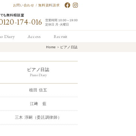
お問い合わせ
/
無料資料請求
何でも無料相談室
0120-174-016
営業時間 10:00～19:00
定休日 月･火曜日
no Diary
Access
Recruit
Home
>
ピアノ日誌
アノ日誌
アクセス
求人情報
ピアノ日誌
Piano Diary
植田 信五
江﨑 藍
三木 淳嗣（委託調律師）