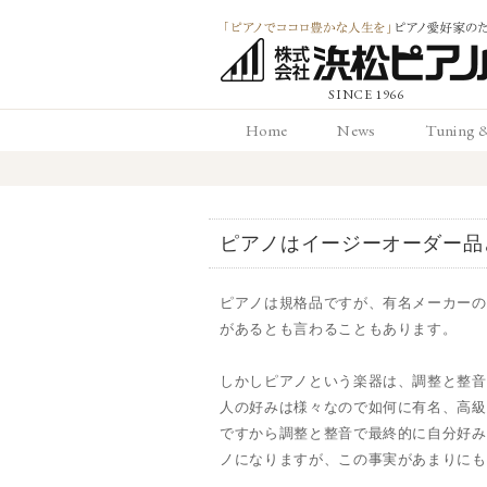
「ピアノでココロ
Home
News
Tuning 
かな人生を」ピアノ
ホーム
お知らせ
調律と
愛好家のための 浜
ピアノはイージーオーダー品
ピアノ店
ピアノは規格品ですが、有名メーカーの
があるとも言わることもあります。
しかしピアノという楽器は、調整と整音
人の好みは様々なので如何に有名、高級
ですから調整と整音で最終的に自分好み
ノになりますが、この事実があまりにも