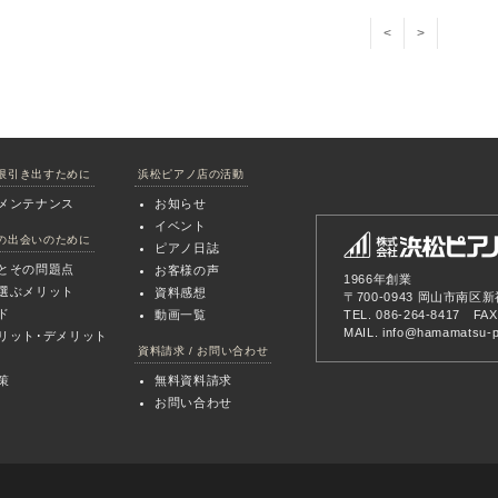
<
>
限引き出すために
浜松ピアノ店の活動
メンテナンス
お知らせ
イベント
の出会いのために
ピアノ日誌
とその問題点
お客様の声
1966年創業
選ぶメリット
資料感想
〒700-0943 岡山市南区新
ド
動画一覧
TEL. 086-264-8417 FAX
MAIL.
info@hamamatsu-pi
リット･デメリット
資料請求 / お問い合わせ
策
無料資料請求
お問い合わせ