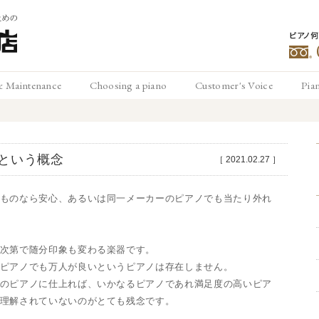
ピアノ
豊
& Maintenance
Choosing a piano
Customer's Voice
Pia
メンテナンス
ピアノの選び方
お客様の声
ピ
松
という概念
［
2021.02.27
］
ものなら安心、あるいは同一メーカーのピアノでも当たり外れ
次第で随分印象も変わる楽器です。
ピアノでも万人が良いというピアノは存在しません。
のピアノに仕上れば、いかなるピアノであれ満足度の高いピア
理解されていないのがとても残念です。