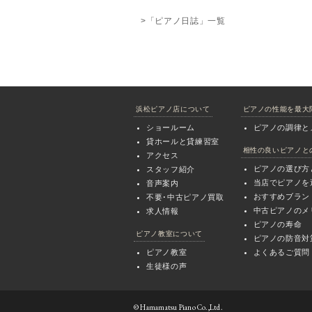
>「ピアノ日誌」一覧
浜松ピアノ店について
ピアノの性能を最大
ショールーム
ピアノの調律と
貸ホールと貸練習室
相性の良いピアノと
アクセス
ピアノの選び方
スタッフ紹介
当店でピアノを
音声案内
おすすめブラン
不要･中古ピアノ買取
中古ピアノのメ
求人情報
ピアノの寿命
ピアノ教室について
ピアノの防音対
ピアノ教室
よくあるご質問
生徒様の声
© Hamamatsu Piano Co.,Ltd.