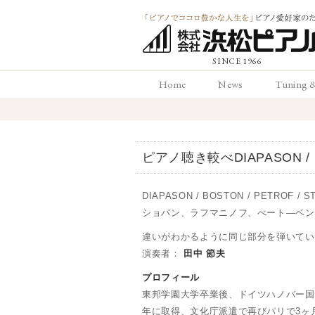
「ピアノでココロ
Home
News
Tuning 
かな人生を」ピアノ
ホーム
お知らせ
調律と
愛好家のための 浜
ピアノ聴き較べDIAPASON / BO
ピアノ店
DIAPASON / BOSTON / PETROF / S
ショパン、ラフマニノフ、べート―ベン
違いがわかるように同じ部分を弾いてい
演奏者：
田中 節夫
プロフィール
東邦学園大学卒業後、ドイツハノバー国
年に取得、文化庁派遣で再びパリで3ヶ