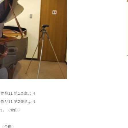
品11 第1楽章より
品11 第2楽章より
れ」（全曲）
）
」（全曲）