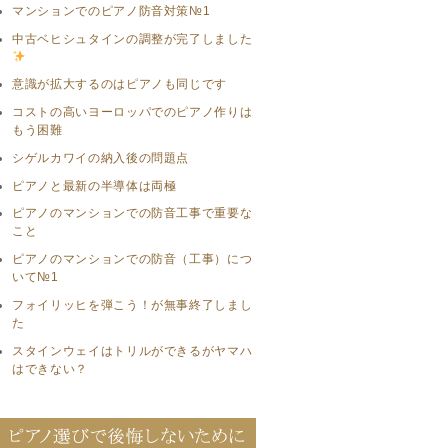
マンションでのピアノ防音対策№1
中古ベヒシュタインの調整が完了しました
意識が拡大するのはピアノも同じです
コストの高いヨーロッパでのピアノ作りは
もう困難
シゲルカワイの納入後の問題点
ピアノと最新の半導体は両極
ピアノのマンションでの防音工事で重要な
こと
ピアノのマンションでの防音（工事）につ
いて№1
フォイリッヒを弾こう！が無事終了しまし
た
スタインウェイはトリルができるがヤマハ
はできない？