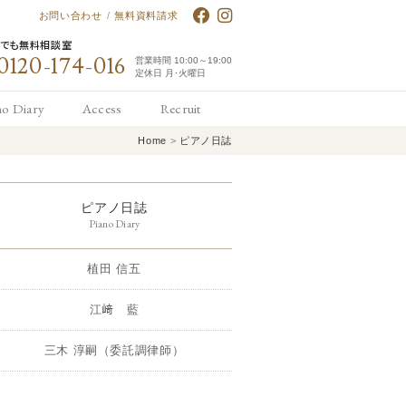
お問い合わせ
/
無料資料請求
何でも無料相談室
0120-174-016
営業時間 10:00～19:00
定休日 月･火曜日
no Diary
Access
Recruit
Home
>
ピアノ日誌
アノ日誌
アクセス
求人情報
ピアノ日誌
Piano Diary
植田 信五
江﨑 藍
三木 淳嗣（委託調律師）