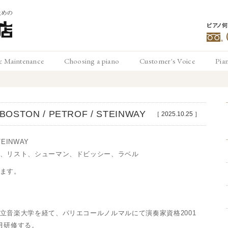
ピアノ
豊
& Maintenance
Choosing a piano
Customer's Voice
Pia
メンテナンス
ピアノの選び方
お客様の声
ピ
松
STON / PETROF / STEINWAY
［
2025.10.25
］
TEINWAY
、リスト、シューマン、ドビッシー、ラベル
ます。
立音楽大学を経て、パリエコールノルマルにて演奏家資格2001
月研修する。