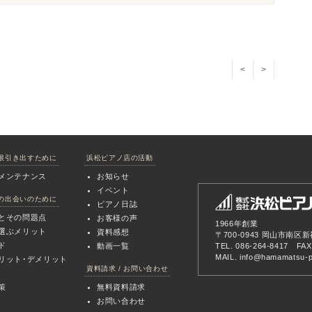
<
>
限引き出すために
浜松ピアノ店の活動
メンテナンス
お知らせ
イベント
の出会いのために
ピアノ日誌
とその問題点
お客様の声
1966年創業
選ぶメリット
資料感想
〒700-0943 岡山市南区新
ド
動画一覧
TEL. 086-264-8417 FAX
MAIL.
info@hamamatsu-pi
リット･デメリット
資料請求 / お問い合わせ
策
無料資料請求
お問い合わせ