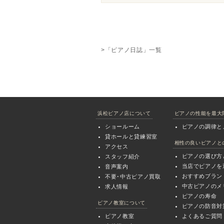
>「ピアノ日誌」一覧
浜松ピアノ店について
ピアノの性能を最大
ショールーム
ピアノの調律と
貸ホールと貸練習室
相性の良いピアノと
アクセス
ピアノの選び方
スタッフ紹介
当店でピアノを
音声案内
おすすめブラン
不要･中古ピアノ買取
中古ピアノのメ
求人情報
ピアノの寿命
ピアノ教室について
ピアノの防音対
ピアノ教室
よくあるご質問