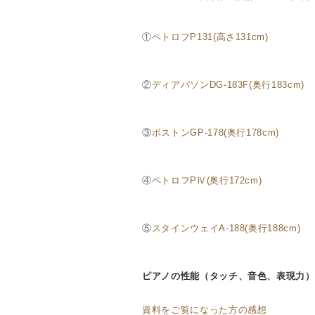
①
ペトロフP131(高さ131cm)
②
ディアパソンDG-183F(奥行183cm)
③
ボストンGP-178(奥行178cm)
④
ペトロフPⅣ(奥行172cm)
⑤
スタインウェイA-188(奥行188cm)
ピアノの性能（タッチ、音色、表現力）
資料をご覧になった方の感想