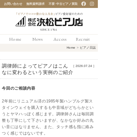
お問い合わせ
無料資料請求
不要･中古ピアノ買取
「ピアノでココロ豊かな
Home
News
Access
Recruit
人生を」ピアノ愛好家の
Home
>
ピアノ日誌
ための 浜松ピアノ店
調律師によってピアノはこん
［
2026.07.24
］
なに変わるという実例のご紹介
今回のご相談内容
2年前にリニュアル済の1985年製ハンブルグ製ス
タインウェイを購入するも中音域がどちらかとい
うとヤマハっぽく感じます。調律師さんは毎回調
整も丁寧にして下さいますが、なかなか好みの丸
い音にはなりません、また、タッチ感も指に絡み
つく感じではないです。