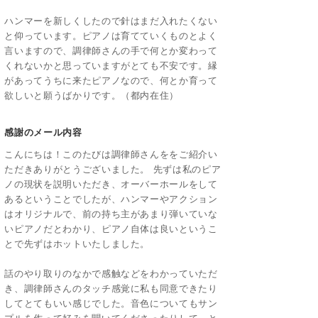
ハンマーを新しくしたので針はまだ入れたくない
と仰っています。ピアノは育てていくものとよく
言いますので、調律師さんの手で何とか変わって
くれないかと思っていますがとても不安です。縁
があってうちに来たピアノなので、何とか育って
欲しいと願うばかりです。（都内在住）
感謝のメール内容
こんにちは！このたびは調律師さんををご紹介い
ただきありがとうございました。 先ずは私のピア
ノの現状を説明いただき、オーバーホールをして
あるということでしたが、ハンマーやアクション
はオリジナルで、前の持ち主があまり弾いていな
いピアノだとわかり、ピアノ自体は良いというこ
とで先ずはホットいたしました。
話のやり取りのなかで感触などをわかっていただ
き、調律師さんのタッチ感覚に私も同意できたり
してとてもいい感じでした。音色についてもサン