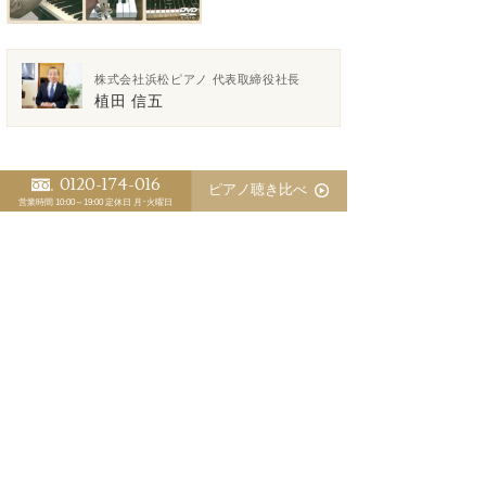
株式会社浜松ピアノ 代表取締役社長
植田 信五
0120-174-016
ピアノ聴き比べ
営業時間 10:00～19:00
定休日 月･火曜日
>「ピアノ日誌」一覧
<
>
スタッフ別 ピアノ日誌
植田 信五
江﨑 藍
三木 淳嗣（委託調律師）
ピアノの防音にピアノマスクのお勧め
マンションでのピアノ防音対策