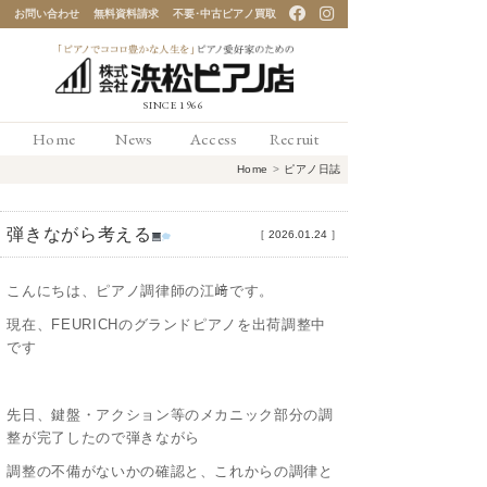
お問い合わせ
無料資料請求
不要･中古ピアノ買取
「ピアノでココロ豊かな
Home
News
Access
Recruit
人生を」ピアノ愛好家の
Home
>
ピアノ日誌
ための 浜松ピアノ店
弾きながら考える
［
2026.01.24
］
こんにちは、ピアノ調律師の江﨑です。
現在、FEURICHのグランドピアノを出荷調整中
です
先日、鍵盤・アクション等のメカニック部分の調
整が完了したので弾きながら
調整の不備がないかの確認と、これからの調律と