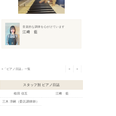
音楽的な調律を心がけています
江﨑 藍
>「ピアノ日誌」一覧
<
>
スタッフ別 ピアノ日誌
植田 信五
江﨑 藍
三木 淳嗣（委託調律師）