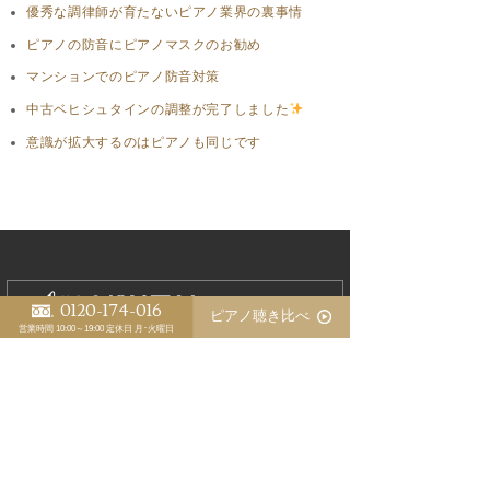
優秀な調律師が育たないピアノ業界の裏事情
ピアノの防音にピアノマスクのお勧め
マンションでのピアノ防音対策
中古ベヒシュタインの調整が完了しました
意識が拡大するのはピアノも同じです
0120-174-016
ピアノ聴き比べ
営業時間 10:00～19:00
定休日 月･火曜日
1966年創業
〒700-0943 岡山市南区新福1丁目10-27
TEL. 086-264-8417 FAX. 086-264-4970
MAIL.
info@hamamatsu-piano.co.jp
浜松ピアノ店について
ショールーム
貸ホールと貸練習室