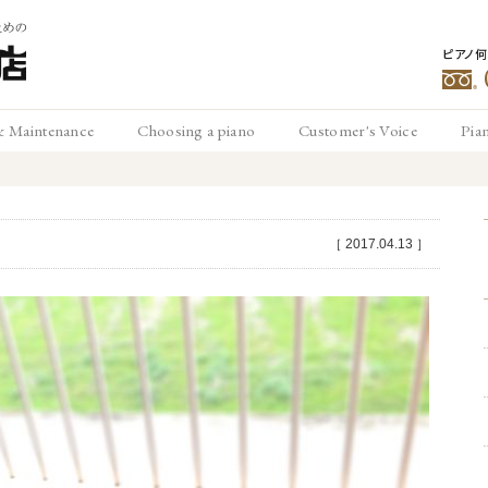
ピアノ
豊
& Maintenance
Choosing a piano
Customer's Voice
Pia
メンテナンス
ピアノの選び方
お客様の声
ピ
松
［
2017.04.13
］