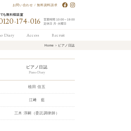
お問い合わせ
/
無料資料請求
何でも無料相談室
0120-174-016
営業時間 10:00～19:00
定休日 月･火曜日
no Diary
Access
Recruit
Home
>
ピアノ日誌
アノ日誌
アクセス
求人情報
ピアノ日誌
Piano Diary
植田 信五
江﨑 藍
三木 淳嗣（委託調律師）