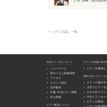
三木 淳嗣（委託調律
>「ピアノ日誌」一覧
浜松ピアノ店について
ピアノの性能を最大
ショールーム
ピアノの調律と
貸ホールと貸練習室
相性の良いピアノと
アクセス
ピアノの選び方
スタッフ紹介
当店でピアノを
音声案内
おすすめブラン
不要･中古ピアノ買取
中古ピアノのメ
求人情報
ピアノの寿命
ピアノ教室について
ピアノの防音対