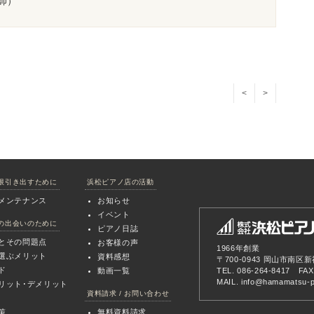
師）
<
>
限引き出すために
浜松ピアノ店の活動
メンテナンス
お知らせ
イベント
の出会いのために
ピアノ日誌
とその問題点
お客様の声
1966年創業
選ぶメリット
資料感想
〒700-0943 岡山市南区新
ド
動画一覧
TEL. 086-264-8417 FAX
MAIL.
info@hamamatsu-pi
リット･デメリット
資料請求 / お問い合わせ
策
無料資料請求