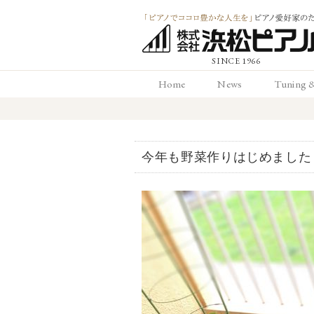
「ピアノでココロ
Home
News
Tuning 
かな人生を」ピアノ
ホーム
お知らせ
調律と
愛好家のための 浜
今年も野菜作りはじめました
ピアノ店