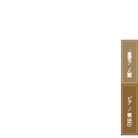
不要･中古ピアノ買取
ピアノ聴き比べ