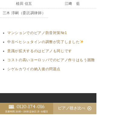
植田 信五
江﨑 藍
三木 淳嗣（委託調律師）
マンションでのピアノ防音対策№1
中古ベヒシュタインの調整が完了しました
意識が拡大するのはピアノも同じです
コストの高いヨーロッパでのピアノ作りはもう困難
シゲルカワイの納入後の問題点
0120-174-016
ピアノ聴き比べ
営業時間 10:00～19:00
定休日 月･火曜日
1966年創業
〒700-0943 岡山市南区新福1丁目10-27
TEL. 086-264-8417 FAX. 086-264-4970