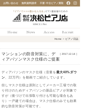
お問い合わせ
無料資料請求
不要･中古ピアノ買取
「ピアノでココロ豊かな
Home
News
Access
Recruit
人生を」ピアノ愛好家の
Home
>
ピアノ日誌
ための 浜松ピアノ店
マンションの防音対策に、デ
［
2017.12.14
］
ィアパソンマスク仕様のご提案
ディアパソンのマスク仕様（音量を
最大40%ダウ
ン
、22万円）を動画でご紹介しています。
但しマスク仕様は原則としてメーカー工場での取
り付けのためディアパソンの新品ピアノが対象で
すが（後づけで出張取り付けも可能な場合もあ
り）一戸建ての場合は、マスク仕様のみでも効果
的な防音対策が可能です。