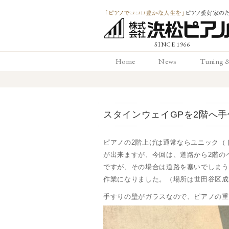
「ピアノでココロ
Home
News
Tuning 
かな人生を」ピアノ
ホーム
お知らせ
調律と
愛好家のための 浜
スタインウェイGPを2階へ
ピアノ店
ピアノの2階上げは通常ならユニック（
が出来ますが、今回は、道路から2階の
ですが、その場合は道路を塞いでしまう
作業になりました。（場所は世田谷区成
手すりの壁がガラスなので、ピアノの重