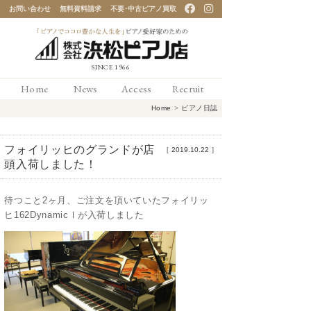
お問い合わせ
無料資料請求
不要･中古ピアノ買取
「ピアノでココロ豊かな
Home
News
Access
Recruit
人生を」ピアノ愛好家の
Home
>
ピアノ日誌
ための 浜松ピアノ店
フォイリッヒのグランドが店
［
2019.10.22
］
頭入荷しました！
待つこと2ヶ月、ご注文を頂いていたフォイリッ
ヒ162DynamicⅠが入荷しました