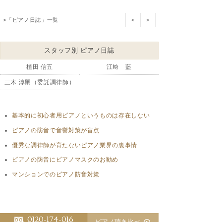
>「ピアノ日誌」一覧
<
>
スタッフ別 ピアノ日誌
植田 信五
江﨑 藍
三木 淳嗣（委託調律師）
基本的に初心者用ピアノというものは存在しない
ピアノの防音で音響対策が盲点
優秀な調律師が育たないピアノ業界の裏事情
ピアノの防音にピアノマスクのお勧め
マンションでのピアノ防音対策
0120-174-016
ピアノ聴き比べ