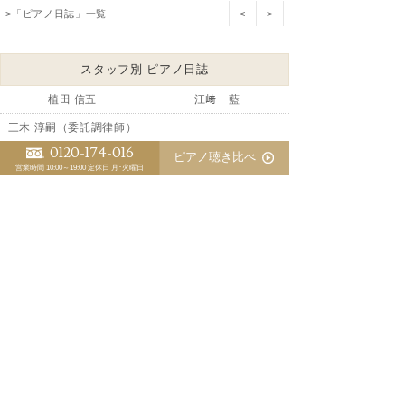
>「ピアノ日誌」一覧
<
>
スタッフ別 ピアノ日誌
植田 信五
江﨑 藍
三木 淳嗣（委託調律師）
0120-174-016
ピアノ聴き比べ
営業時間 10:00～19:00
定休日 月･火曜日
マンションでのピアノ防音対策№1
中古ベヒシュタインの調整が完了しました
意識が拡大するのはピアノも同じです
コストの高いヨーロッパでのピアノ作りはもう困難
シゲルカワイの納入後の問題点