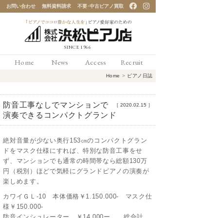
お問い合わせ
無料資料請求
不要･中古ピアノ買取
「ピアノでココロ豊かな
Home
News
Access
Recruit
人生を」ピアノ愛好家の
Home
>
ピアノ日誌
ための 浜松ピアノ店
防音工事なしでマンションで
［
2020.02.15
］
演奏できるコンパクトグランド
絶対音量が少ない奥行153㎝のコンパクトグラン
ドをマスク仕様にすれば、特別な防音工事をせ
ず、マンションでも通常の時間帯なら総額130万
円（税別）ほどで気軽にグランドピアノの演奏が
楽しめます。
カワイＧＬ-10 本体価格￥1.150.000- マスク仕
様￥150.000-
防音インシュレーター ￥14.000ー 総合計