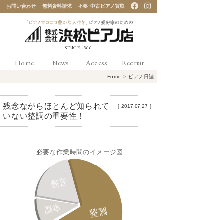
お問い合わせ
無料資料請求
不要･中古ピアノ買取
「ピアノでココロ豊かな
Home
News
Access
Recruit
人生を」ピアノ愛好家の
Home
>
ピアノ日誌
ための 浜松ピアノ店
残念ながらほとんど知られて
［
2017.07.27
］
いない整調の重要性！
必要な作業時間のイメージ図