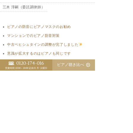
三木 淳嗣（委託調律師）
ピアノの防音にピアノマスクのお勧め
マンションでのピアノ防音対策
中古ベヒシュタインの調整が完了しました
意識が拡大するのはピアノも同じです
コストの高いヨーロッパでのピアノ作りはもう困難
0120-174-016
ピアノ聴き比べ
営業時間 10:00～19:00
定休日 月･火曜日
1966年創業
〒700-0943 岡山市南区新福1丁目10-27
TEL. 086-264-8417 FAX. 086-264-4970
MAIL.
info@hamamatsu-piano.co.jp