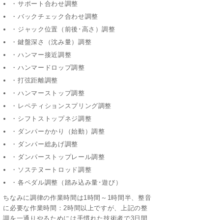
・サポート合わせ調整
・バックチェック合わせ調整
・ジャック位置（前後･高さ）調整
・鍵盤深さ（沈み量）調整
・ハンマー接近調整
・ハンマードロップ調整
・打弦距離調整
・ハンマーストップ調整
・レペティションスプリング調整
・シフトストップネジ調整
・ダンパーかかり（始動）調整
・ダンパー総あげ調整
・ダンパーストップレール調整
・ソステヌートロッド調整
・各ペダル調整（踏み込み量･遊び）
ちなみに調律の作業時間は1時間～1時間半、整音
に必要な作業時間：2時間以上ですが、上記の整
調を一通りやるためには手慣れた技術者で3日間