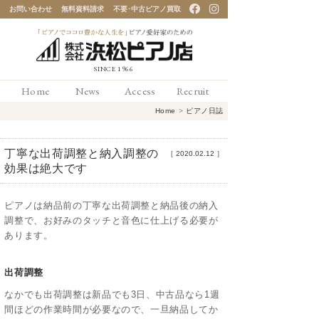
お問い合わせ
無料資料請求
不要･中古ピアノ買取
「ピアノでココロ豊かな
Home
News
Access
Recruit
人生を」ピアノ愛好家の
Home
>
ピアノ日誌
ための 浜松ピアノ店
丁寧な出荷調整と納入調整の
［
2020.02.12
］
効果は絶大です
ピアノは納品前の丁寧な出荷調整と納品後の納入
調整で、お好みのタッチと音色に仕上げる必要が
あります。
出荷調整
なかでも出荷調整は新品でも3日、中古品なら1週
間ほどの作業時間が必要なので、一旦納品してか