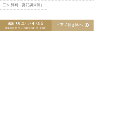
三木 淳嗣（委託調律師）
0120-174-016
優秀な調律師が育たないピアノ業界の裏事情
ピアノ聴き比べ
営業時間 10:00～19:00
定休日 月･火曜日
ピアノの防音にピアノマスクのお勧め
マンションでのピアノ防音対策
中古ベヒシュタインの調整が完了しました
意識が拡大するのはピアノも同じです
1966年創業
〒700-0943 岡山市南区新福1丁目10-27
TEL. 086-264-8417 FAX. 086-264-4970
MAIL.
info@hamamatsu-piano.co.jp