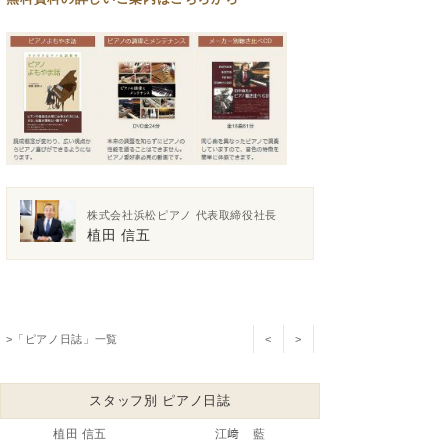
株式会社浜松ピアノ 代表取締役社長
植田 信五
>「ピアノ日誌」一覧
<
>
スタッフ別 ピアノ日誌
植田 信五
江﨑 藍