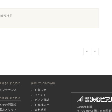
取締役社長
<
>
限引き出すために
浜松ピアノ店の活動
メンテナンス
お知らせ
イベント
の出会いのために
ピアノ日誌
とその問題点
お客様の声
1966年創業
選ぶメリット
資料感想
〒700-0943 岡山市南区新