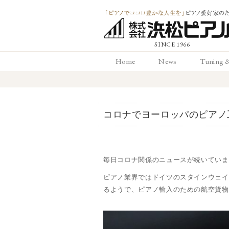
「ピアノでココロ
Home
News
Tuning 
かな人生を」ピアノ
ホーム
お知らせ
調律と
愛好家のための 浜
コロナでヨーロッパのピアノ
ピアノ店
毎日コロナ関係のニュースが続いていま
ピアノ業界ではドイツのスタインウェイ
るようで、ピアノ輸入のための航空貨物