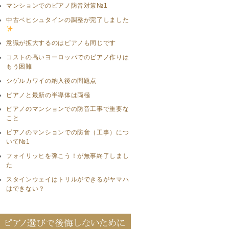
マンションでのピアノ防音対策№1
中古ベヒシュタインの調整が完了しました
意識が拡大するのはピアノも同じです
コストの高いヨーロッパでのピアノ作りは
もう困難
シゲルカワイの納入後の問題点
ピアノと最新の半導体は両極
ピアノのマンションでの防音工事で重要な
こと
ピアノのマンションでの防音（工事）につ
いて№1
フォイリッヒを弾こう！が無事終了しまし
た
スタインウェイはトリルができるがヤマハ
はできない？