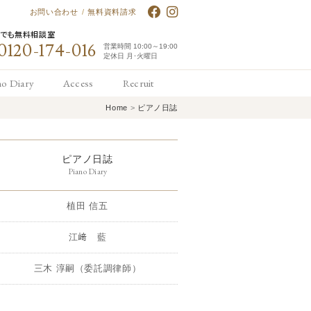
お問い合わせ
/
無料資料請求
何でも無料相談室
0120-174-016
営業時間 10:00～19:00
定休日 月･火曜日
no Diary
Access
Recruit
Home
>
ピアノ日誌
アノ日誌
アクセス
求人情報
ピアノ日誌
Piano Diary
植田 信五
江﨑 藍
三木 淳嗣（委託調律師）