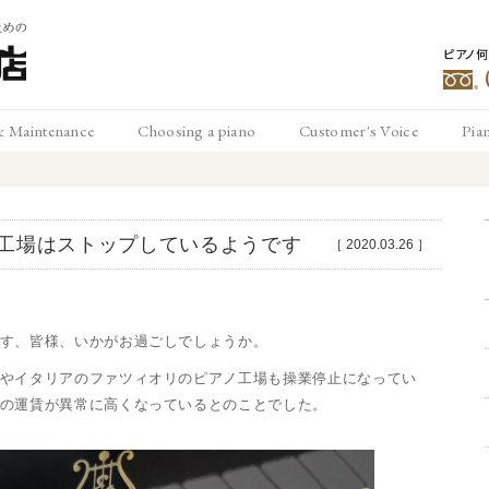
ピアノ
豊
& Maintenance
Choosing a piano
Customer's Voice
Pia
メンテナンス
ピアノの選び方
お客様の声
ピ
松
工場はストップしているようです
［
2020.03.26
］
す、皆様、いかがお過ごしでしょうか。
やイタリアのファツィオリのピアノ工場も操業停止になってい
の運賃が異常に高くなっているとのことでした。