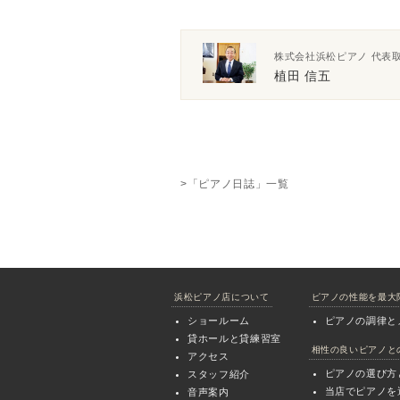
株式会社浜松ピアノ 代表
植田 信五
>「ピアノ日誌」一覧
浜松ピアノ店について
ピアノの性能を最大
ショールーム
ピアノの調律と
貸ホールと貸練習室
相性の良いピアノと
アクセス
ピアノの選び方
スタッフ紹介
当店でピアノを
音声案内