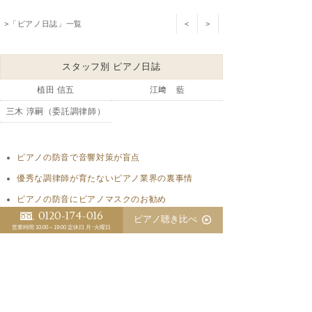
>「ピアノ日誌」一覧
<
>
スタッフ別 ピアノ日誌
植田 信五
江﨑 藍
三木 淳嗣（委託調律師）
ピアノの防音で音響対策が盲点
優秀な調律師が育たないピアノ業界の裏事情
ピアノの防音にピアノマスクのお勧め
0120-174-016
ピアノ聴き比べ
マンションでのピアノ防音対策
営業時間 10:00～19:00
定休日 月･火曜日
中古ベヒシュタインの調整が完了しました