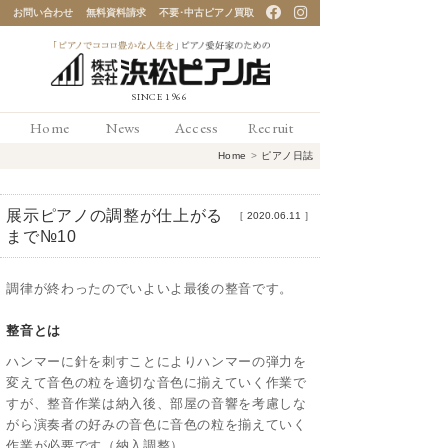
お問い合わせ
無料資料請求
不要･中古ピアノ買取
「ピアノでココロ豊かな
Home
News
Access
Recruit
人生を」ピアノ愛好家の
Home
>
ピアノ日誌
ための 浜松ピアノ店
展示ピアノの調整が仕上がる
［
2020.06.11
］
まで№10
調律が終わったのでいよいよ最後の整音です。
整音とは
ハンマーに針を刺すことによりハンマーの弾力を
変えて音色の粒を適切な音色に揃えていく作業で
すが、整音作業は納入後、部屋の音響を考慮しな
がら演奏者の好みの音色に音色の粒を揃えていく
作業が必要です（納入調整）