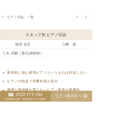
>「ピアノ日誌」一覧
<
>
スタッフ別 ピアノ日誌
植田 信五
江﨑 藍
三木 淳嗣（委託調律師）
基本的に初心者用ピアノというものは存在しない
ピアノの防音で音響対策が盲点
優秀な調律師が育たないピアノ業界の裏事情
0120-174-016
ピアノ聴き比べ
ピアノの防音にピアノマスクのお勧め
営業時間 10:00～19:00
定休日 月･火曜日
マンションでのピアノ防音対策