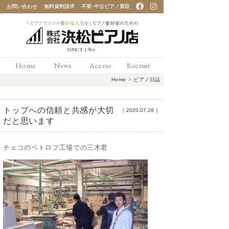
お問い合わせ
無料資料請求
不要･中古ピアノ買取
「ピアノでココロ豊かな
Home
News
Access
Recruit
人生を」ピアノ愛好家の
Home
>
ピアノ日誌
ための 浜松ピアノ店
トップへの信頼と共感が大切
［
2020.07.28
］
だと思います
チェコのペトロフ工場での三木君