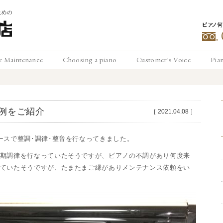
ピアノ
豊
& Maintenance
Choosing a piano
Customer's Voice
Pia
メンテナンス
ピアノの選び方
お客様の声
ピ
松
例をご紹介
［
2021.04.08
］
ースで整調･調律･整音を行なってきました。
期調律を行なっていたそうですが、ピアノの不調があり何度来
ていたそうですが、たまたまご縁がありメンテナンス依頼をい