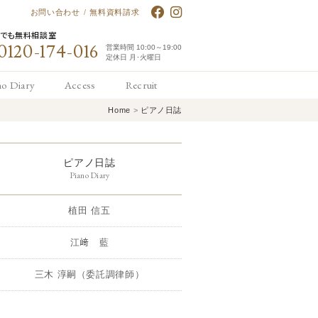
お問い合わせ
/
無料資料請求
何でも無料相談室
0120-174-016
営業時間 10:00～19:00
定休日 月･火曜日
no Diary
Access
Recruit
Home
>
ピアノ日誌
アノ日誌
アクセス
求人情報
ピアノ日誌
Piano Diary
植田 信五
江﨑 藍
三木 淳嗣（委託調律師）