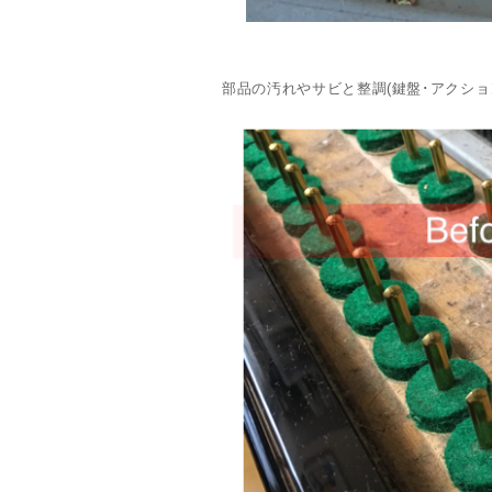
部品の汚れやサビと整調(鍵盤･アクシ