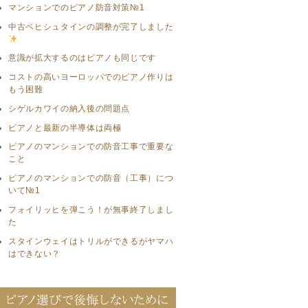
マンションでのピアノ防音対策№1
中古ベヒシュタインの調整が完了しました
意識が拡大するのはピアノも同じです
コストの高いヨーロッパでのピアノ作りは
もう困難
シゲルカワイの納入後の問題点
ピアノと最新の半導体は両極
ピアノのマンションでの防音工事で重要な
こと
ピアノのマンションでの防音（工事）につ
いて№1
フォイリッヒを弾こう！が無事終了しまし
た
スタインウェイはトリルができるがヤマハ
はできない？