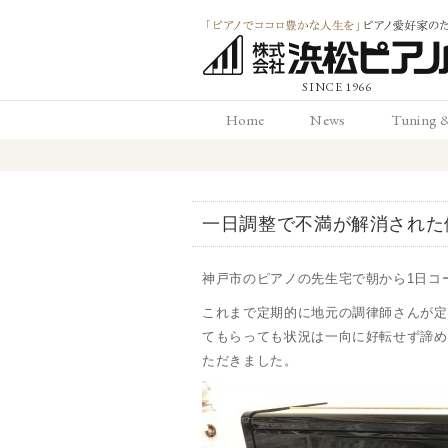
「ピアノでココロ
Home
News
Tuning 
かな人生を」ピアノ
ホーム
お知らせ
調律と
愛好家のための 浜
一日調整で不満が解消された
ピアノ店
神戸市のピアノの先生宅で朝から1日コ
これまで定期的に地元の調律師さんが定
てもらっても状況は一向に好転せず諦め
ただきました。