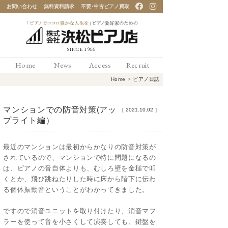
お問い合わせ
無料資料請求
不要･中古ピアノ買取
「ピアノでココロ豊かな
Home
News
Access
Recruit
人生を」ピアノ愛好家の
Home
>
ピアノ日誌
ための 浜松ピアノ店
マンションでの防音対策(アッ
［
2021.10.02
］
プライト編）
最近のマンションは最初からかなりの防音対策が
されているので、マンションで特に問題になるの
は、ピアノの音自体よりも、むしろ壁を金槌で叩
くとか、飛び跳ねたりした時に床から階下に伝わ
る個体振動音ということがわかってきました。
ですので消音ユニットを取り付けたり、消音マフ
ラーを使って音を小さくして演奏しても、鍵盤を