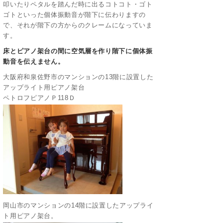
叩いたりペタルを踏んだ時に出るコトコト・ゴト
ゴトといった個体振動音が階下に伝わりますの
で、それが階下の方からのクレームになっていま
す。
床とピアノ架台の間に空気層を作り階下に個体振
動音を伝えません。
大阪府和泉佐野市のマンションの13階に設置した
アップライト用ピアノ架台
ペトロフピアノＰ118Ｄ
岡山市のマンションの14階に設置したアップライ
ト用ピアノ架台。