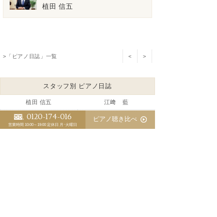
植田 信五
>「ピアノ日誌」一覧
<
>
スタッフ別 ピアノ日誌
植田 信五
江﨑 藍
0120-174-016
三木 淳嗣（委託調律師）
ピアノ聴き比べ
営業時間 10:00～19:00
定休日 月･火曜日
ピアノの防音で音響対策が盲点
優秀な調律師が育たないピアノ業界の裏事情
ピアノの防音にピアノマスクのお勧め
マンションでのピアノ防音対策
中古ベヒシュタインの調整が完了しました