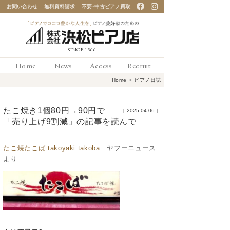
お問い合わせ
無料資料請求
不要･中古ピアノ買取
「ピアノでココロ豊かな
Home
News
Access
Recruit
人生を」ピアノ愛好家の
Home
>
ピアノ日誌
ための 浜松ピアノ店
たこ焼き1個80円→90円で
［
2025.04.06
］
「売り上げ9割減」の記事を読んで
たこ焼たこば takoyaki takoba
ヤフーニュース
より