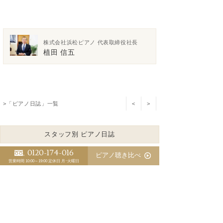
株式会社浜松ピアノ 代表取締役社長
植田 信五
>「ピアノ日誌」一覧
<
>
スタッフ別 ピアノ日誌
植田 信五
江﨑 藍
0120-174-016
ピアノ聴き比べ
営業時間 10:00～19:00
定休日 月･火曜日
三木 淳嗣（委託調律師）
基本的に初心者用ピアノというものは存在しない
ピアノの防音で音響対策が盲点