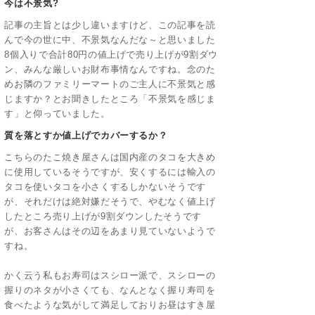
今は不景気?
記事の主旨とは少し違いますけど、この記事を読
んで今の世に中、不景気なんだな～と思いました
8個入りで合計80円の値上げで売り上げが9割ダウ
ン、みんな厳しいお財布事情なんですね。念のた
めお隣のファミリーマートのご主人に不景気と感
じますか？とお聞きしたところ「不景気を感じま
す」と仰っていました。
質を落とすか値上げでカバーするか？
こちらのたこ焼き屋さんは国内産のタコを大きめ
に使用しているそうですが、安くするには輸入の
タコを使いタコを小さくするしかないそうです
が、それだけは絶対嫌だそうで、やむなく値上げ
したところ売り上げが9割ダウンしたそうです
が、お客さんはその辺をあまり見ていないようで
すね。
かく云う私もお寿司はスシロー派で、スシローの
握りのネタが小さくても、なんとなく握り寿司を
食べたような気がして満足しておりお昼はすき屋