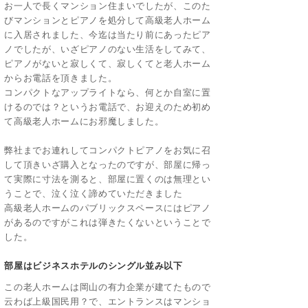
お一人で長くマンション住まいでしたが、このた
びマンションとピアノを処分して高級老人ホーム
に入居されました、今迄は当たり前にあったピア
ノでしたが、いざピアノのない生活をしてみて、
ピアノがないと寂しくて、寂しくてと老人ホーム
からお電話を頂きました。
コンパクトなアップライトなら、何とか自室に置
けるのでは？というお電話で、お迎えのため初め
て高級老人ホームにお邪魔しました。
弊社までお連れしてコンパクトピアノをお気に召
して頂きいざ購入となったのですが、部屋に帰っ
て実際に寸法を測ると、部屋に置くのは無理とい
うことで、泣く泣く諦めていただきました
高級老人ホームのパブリックスペースにはピアノ
があるのですがこれは弾きたくないということで
した。
部屋はビジネスホテルのシングル並み以下
この老人ホームは岡山の有力企業が建てたもので
云わば上級国民用？で、エントランスはマンショ