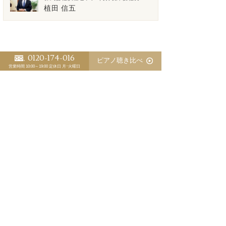
植田 信五
0120-174-016
ピアノ聴き比べ
>「ピアノ日誌」一覧
<
>
営業時間 10:00～19:00
定休日 月･火曜日
スタッフ別 ピアノ日誌
植田 信五
江﨑 藍
三木 淳嗣（委託調律師）
基本的に初心者用ピアノというものは存在しない
ピアノの防音で音響対策が盲点
優秀な調律師が育たないピアノ業界の裏事情
ピアノの防音にピアノマスクのお勧め
マンションでのピアノ防音対策