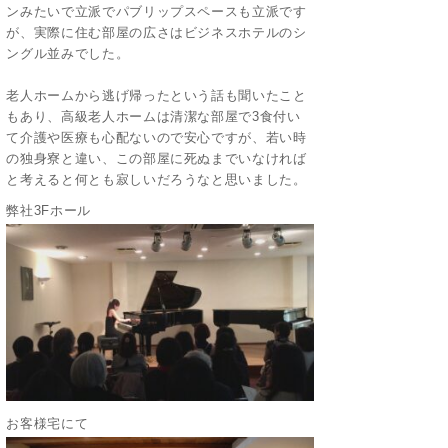
ンみたいで立派でパブリップスペースも立派です
が、実際に住む部屋の広さはビジネスホテルのシ
ングル並みでした。
老人ホームから逃げ帰ったという話も聞いたこと
もあり、高級老人ホームは清潔な部屋で3食付い
て介護や医療も心配ないので安心ですが、若い時
の独身寮と違い、この部屋に死ぬまでいなければ
と考えると何とも寂しいだろうなと思いました。
弊社3Fホール
お客様宅にて