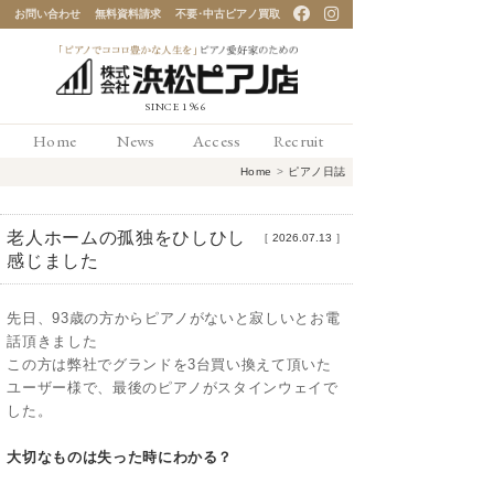
お問い合わせ
無料資料請求
不要･中古ピアノ買取
「ピアノでココロ豊かな
Home
News
Access
Recruit
人生を」ピアノ愛好家の
Home
>
ピアノ日誌
ための 浜松ピアノ店
老人ホームの孤独をひしひし
［
2026.07.13
］
感じました
先日、93歳の方からピアノがないと寂しいとお電
話頂きました
この方は弊社でグランドを3台買い換えて頂いた
ユーザー様で、最後のピアノがスタインウェイで
した。
大切なものは失った時にわかる？