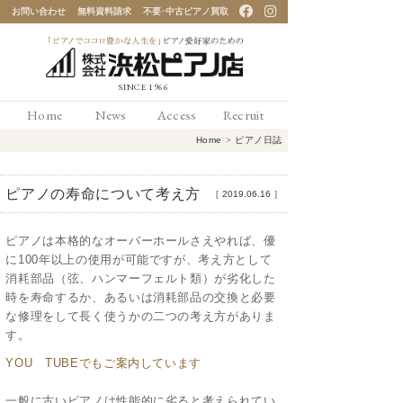
お問い合わせ
無料資料請求
不要･中古ピアノ買取
「ピアノでココロ豊かな
Home
News
Access
Recruit
人生を」ピアノ愛好家の
Home
>
ピアノ日誌
ための 浜松ピアノ店
ピアノの寿命について考え方
［
2019.06.16
］
ピアノは本格的なオーバーホールさえやれば、優
に100年以上の使用が可能ですが、考え方として
消耗部品（弦、ハンマーフェルト類）が劣化した
時を寿命するか、あるいは消耗部品の交換と必要
な修理をして長く使うかの二つの考え方がありま
す。
YOU TUBEでもご案内しています
一般に古いピアノは性能的に劣ると考えられてい