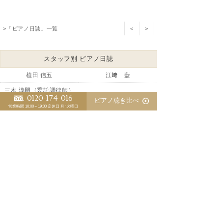
>「ピアノ日誌」一覧
<
>
スタッフ別 ピアノ日誌
植田 信五
江﨑 藍
三木 淳嗣（委託調律師）
0120-174-016
ピアノ聴き比べ
営業時間 10:00～19:00
定休日 月･火曜日
ピアノの防音で音響対策が盲点
優秀な調律師が育たないピアノ業界の裏事情
ピアノの防音にピアノマスクのお勧め
マンションでのピアノ防音対策
中古ベヒシュタインの調整が完了しました