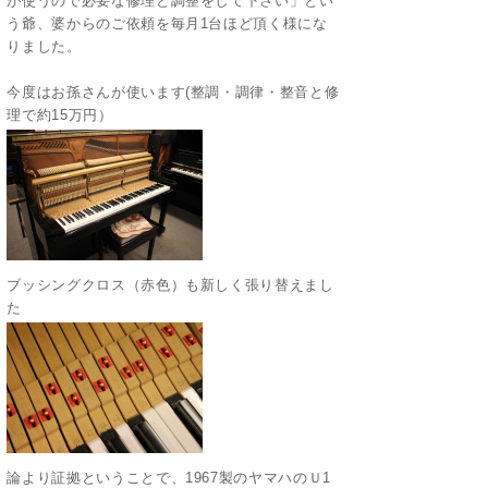
が使うので必要な修理と調整をして下さい」とい
う爺、婆からのご依頼を毎月1台ほど頂く様にな
りました。
今度はお孫さんが使います(整調・調律・整音と修
理で約15万円）
ブッシングクロス（赤色）も新しく張り替えまし
た
論より証拠ということで、1967製のヤマハのＵ1