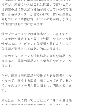
ますが、厳密にいえばこれは間違いで古いピアノ
は調整不足に加え消耗部品が劣化しているので性
能（音色やタッチ）が劣るわけで、古い弦楽器と
同じでピアノ本体は古いピアノの方が鳴りが良く
性能的には魅力的になります。
鉄やプラスティックは経年劣化していきますが、
木は年数が経過すると固くで強固になるという特
性があるので、ピアノも弦楽器と同じように古く
なるほど楽器としては魅力的になります。
ですので古いピアノも消耗部品を高級な新品に交
換すると、同型の新品よりも魅力的なピアノにな
ります。
ただ、最近は消耗部品が交換できる技術者が少な
くなって、交換する工賃も高くなってきているの
で、そのコストを考えると悩ましい問題と云えま
す。
最近は昔、娘に買って上げたピアノを「今度は孫