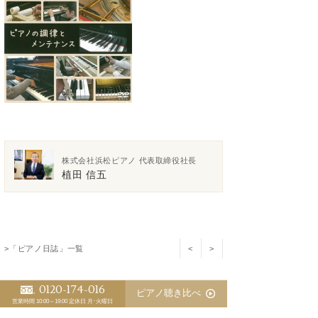
株式会社浜松ピアノ 代表取締役社長
植田 信五
>「ピアノ日誌」一覧
<
>
0120-174-016
スタッフ別 ピアノ日誌
ピアノ聴き比べ
営業時間 10:00～19:00
定休日 月･火曜日
植田 信五
江﨑 藍