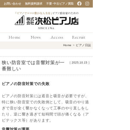
お問い合わせ
無料資料請求
不要･中古ピアノ買取
「ピアノでココロ豊かな
Home
News
Access
Recruit
人生を」ピアノ愛好家の
Home
>
ピアノ日誌
ための 浜松ピアノ店
狭い防音室では音響対策が一
［
2025.10.15
］
番難しい
ピアノの防音対策での失敗
ピアノの防音対策には遮音と吸音が必要ですが、
特に狭い防音室での失敗例として、吸音のやり過
ぎで音が全く響かなくなって工事のやり直しをし
たり、逆に響き過ぎて短時間で頭が痛くなる（ア
ビテックス等）があります。
音響対策が重要