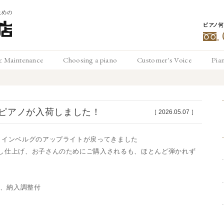
ピアノ
豊
& Maintenance
Choosing a piano
Customer's Voice
Pia
メンテナンス
ピアノの選び方
お客様の声
ピ
松
ピアノが入荷しました！
［
2026.05.07
］
スタインベルグのアップライトが戻ってきました
消し仕上げ、お子さんのためにご購入されるも、ほとんど弾かれず
、納入調整付