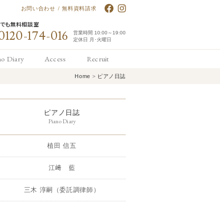
お問い合わせ
/
無料資料請求
何でも無料相談室
0120-174-016
営業時間 10:00～19:00
定休日 月･火曜日
no Diary
Access
Recruit
Home
>
ピアノ日誌
アノ日誌
アクセス
求人情報
ピアノ日誌
Piano Diary
植田 信五
江﨑 藍
三木 淳嗣（委託調律師）