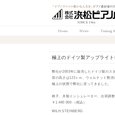
「ピアノでココロ
Home
News
Tuning 
かな人生を」ピアノ
ホーム
お知らせ
調律と
愛好家のための 浜
極上のドイツ製アップライト
ピアノ店
弊社が2003年に販売したドイツ製の
背の高さは123ｃｍ、ウォルナット艶
極上の状態で弊社に戻ってきました。
椅子、木製インシュレーター、出荷調整
￥1.480.000-（税込）
WILH.STEINBERG