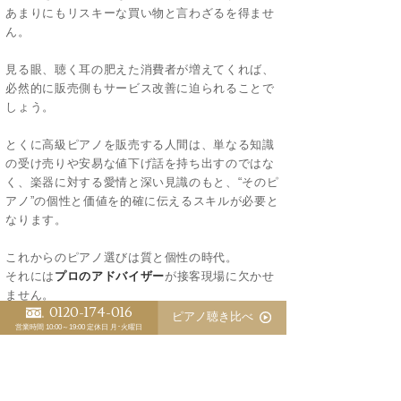
あまりにもリスキーな買い物と言わざるを得ませ
ん。
見る眼、聴く耳の肥えた消費者が増えてくれば、
必然的に販売側もサービス改善に迫られることで
しょう。
とくに高級ピアノを販売する人間は、単なる知識
の受け売りや安易な値下げ話を持ち出すのではな
く、楽器に対する愛情と深い見識のもと、“そのピ
アノ”の個性と価値を的確に伝えるスキルが必要と
なります。
これからのピアノ選びは質と個性の時代。
それには
プロのアドバイザー
が接客現場に欠かせ
ません。
0120-174-016
マニュアルではなく顧客目線で、自分の言葉でピ
ピアノ聴き比べ
営業時間 10:00～19:00
定休日 月･火曜日
アノの魅力を語れる人材の育成は業界の急務です
ね。
☆POINT