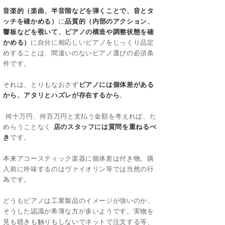
音楽的（楽曲、半音階などを弾くことで、音とタ
ッチを確かめる）
に
品質的（内部のアクション、
響板などを覗いて、ピアノの構造や調整状態を確
かめる）
に自分に相応しいピアノをじっくり品定
めすることは、間違いのないピアノ選びの必須条
件です。
それは、とりもなおさず
ピアノには個体差がある
から、アタリとハズレが存在するから
。
何十万円、何百万円と支払う金額を考えれば、た
めらうことなく
店のスタッフには質問を重ねるべ
き
です。
本来アコースティック楽器に個体差は付き物。購
入前に吟味するのはヴァイオリン等では当然の行
為です。
どうもピアノは工業製品のイメージが強いのか、
そうした認識が希薄な方が多いようです。実物を
見も聴きも触りもしないでネットで注文する等、