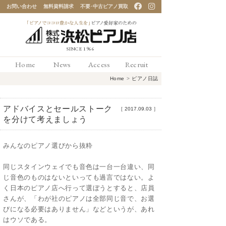
お問い合わせ
無料資料請求
不要･中古ピアノ買取
「ピアノでココロ豊かな
Home
News
Access
Recruit
人生を」ピアノ愛好家の
Home
>
ピアノ日誌
ための 浜松ピアノ店
アドバイスとセールストーク
［
2017.09.03
］
を分けて考えましょう
みんなのピアノ選びから抜粋
同じスタインウェイでも音色は一台一台違い、同
じ音色のものはないといっても過言ではない。よ
く日本のピアノ店へ行って選ぼうとすると、店員
さんが、「わが社のピアノは全部同じ音で、お選
びになる必要はありません」などというが、あれ
はウソである。