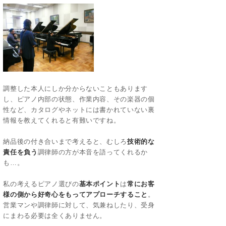
調整した本人にしか分からないこともあります
し、ピアノ内部の状態、作業内容、その楽器の個
性など、カタログやネットには書かれていない裏
情報を教えてくれると有難いですね。
納品後の付き合いまで考えると、むしろ
技術的な
責任を負う
調律師の方が本音を語ってくれるか
も…。
私の考えるピアノ選びの
基本ポイント
は
常にお客
様の側から好奇心をもってアプローチすること
。
営業マンや調律師に対して、気兼ねしたり、受身
にまわる必要は全くありません。