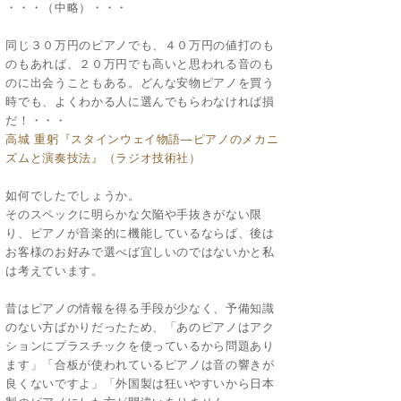
・・・（中略）・・・
同じ３０万円のピアノでも、４０万円の値打のも
のもあれば、２０万円でも高いと思われる音のも
のに出会うこともある。どんな安物ピアノを買う
時でも、よくわかる人に選んでもらわなければ損
だ！・・・
高城 重躬
『スタインウェイ物語―ピアノのメカニ
ズムと演奏技法』（ラジオ技術社）
如何でしたでしょうか。
そのスペックに明らかな欠陥や手抜きがない限
り、ピアノが音楽的に機能しているならば、後は
お客様のお好みで選べば宜しいのではないかと私
は考えています。
昔はピアノの情報を得る手段が少なく、予備知識
のない方ばかりだったため、「あのピアノはアク
ションにプラスチックを使っているから問題あり
ます」「合板が使われているピアノは音の響きが
良くないですよ」「外国製は狂いやすいから日本