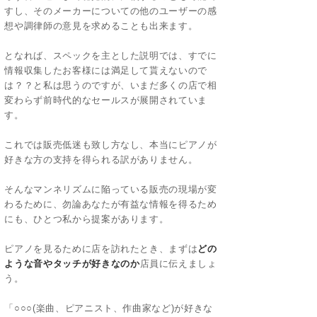
すし、そのメーカーについての他のユーザーの感
想や調律師の意見を求めることも出来ます。
となれば、スペックを主とした説明では、すでに
情報収集したお客様には満足して貰えないので
は？？と私は思うのですが、いまだ多くの店で相
変わらず前時代的なセールスが展開されていま
す。
これでは販売低迷も致し方なし、本当にピアノが
好きな方の支持を得られる訳がありません。
そんなマンネリズムに陥っている販売の現場が変
わるために、勿論あなたが有益な情報を得るため
にも、ひとつ私から提案があります。
ピアノを見るために店を訪れたとき、まずは
どの
ような音やタッチが好きなのか
店員に伝えましょ
う。
「○○○(楽曲、ピアニスト、作曲家など)が好きな