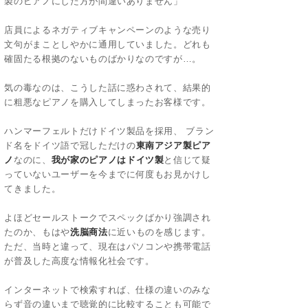
製のピアノにした方が間違いありません」
店員によるネガティブキャンペーンのような売り
文句がまことしやかに通用していました。どれも
確固たる根拠のないものばかりなのですが…。
気の毒なのは、こうした話に惑わされて、結果的
に粗悪なピアノを購入してしまったお客様です。
ハンマーフェルトだけドイツ製品を採用、 ブラン
ド名をドイツ語で冠しただけの
東南アジア製ピア
ノ
なのに、
我が家のピアノはドイツ製
と信じて疑
っていないユーザーを今までに何度もお見かけし
てきました。
よほどセールストークでスペックばかり強調され
たのか、もはや
洗脳商法
に近いものを感じます。
ただ、当時と違って、現在はパソコンや携帯電話
が普及した高度な情報化社会です。
インターネットで検索すれば、仕様の違いのみな
らず音の違いまで聴覚的に比較することも可能で