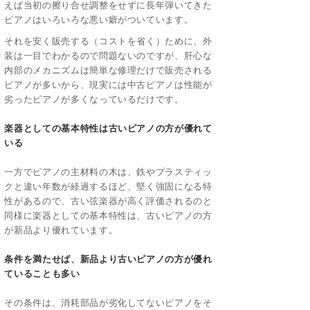
えば当初の擦り合せ調整をせずに長年弾いてきた
ピアノはいろいろな悪い癖がついています。
それを安く販売する（コストを省く）ために、外
装は一目でわかるので問題ないのですが、肝心な
内部のメカニズムは簡単な修理だけで販売される
ピアノが多いから、現実には中古ピアノは性能が
劣ったピアノが多くなっているだけです。
楽器としての基本特性は古いピアノの方が優れて
いる
一方でピアノの主材料の木は、鉄やプラスティッ
クと違い年数が経過するほど、堅く強固になる特
性があるので、古い弦楽器が高く評価されるのと
同様に楽器としての基本特性は、古いピアノの方
が新品より優れています。
条件を満たせば、新品より古いピアノの方が優れ
ていることも多い
その条件は、消耗部品が劣化してないピアノをそ