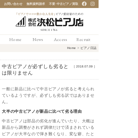
お問い合わせ
無料資料請求
不要･中古ピアノ買取
「ピアノでココロ豊かな
Home
News
Access
Recruit
人生を」ピアノ愛好家の
Home
>
ピアノ日誌
ための 浜松ピアノ店
中古ピアノが必ずしも劣ると
［
2018.07.09
］
は限りません
一般に新品に比べて中古ピアノが劣ると考えられ
ているようですが、必ずしも劣る訳ではありませ
ん。
大半の中古ピアノが新品に比べて劣る理由
中古ピアノは部品の劣化が進んでいたり、大概は
新品から調整がされず調律だけで済まされている
ピアノが大半なので弾き難くなり、変な癖、たと