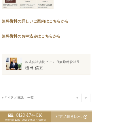
無料資料の
詳しいご案内はこちらから
無料資料のお申込みはこちらから
株式会社浜松ピアノ 代表取締役社長
植田 信五
>「ピアノ日誌」一覧
<
>
0120-174-016
スタッフ別 ピアノ日誌
ピアノ聴き比べ
営業時間 10:00～19:00
定休日 月･火曜日
植田 信五
江﨑 藍