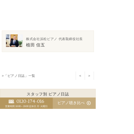
株式会社浜松ピアノ 代表取締役社長
植田 信五
>「ピアノ日誌」一覧
<
>
スタッフ別 ピアノ日誌
0120-174-016
ピアノ聴き比べ
植田 信五
江﨑 藍
営業時間 10:00～19:00
定休日 月･火曜日
三木 淳嗣（委託調律師）
ピアノの防音で音響対策が盲点