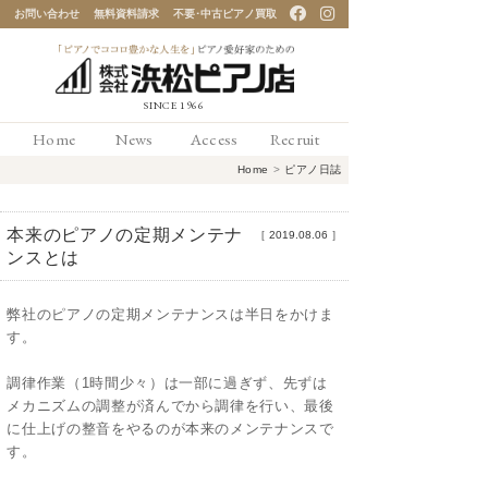
お問い合わせ
無料資料請求
不要･中古ピアノ買取
「ピアノでココロ豊かな
Home
News
Access
Recruit
人生を」ピアノ愛好家の
Home
>
ピアノ日誌
ための 浜松ピアノ店
本来のピアノの定期メンテナ
［
2019.08.06
］
ンスとは
弊社のピアノの定期メンテナンスは半日をかけま
す。
調律作業（1時間少々）は一部に過ぎず、先ずは
メカニズムの調整が済んでから調律を行い、最後
に仕上げの整音をやるのが本来のメンテナンスで
す。