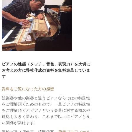
ピアノの性能（タッチ、音色、表現力）を大切に
お考えの方に
弊社作成の資料を無料進呈していま
す
資料をご覧になった方の感想
弦楽器や他の楽器と違うピアノならではの特殊性
をご理解頂くためのもので、一旦ピアノの特殊性
をご理解頂くとピアノという楽器に対する概念や
対処も大きく変わり、これまで以上にピアノと良
い関係が築けます。
浜松ピアノ店代表 植田信五
筆者プロフィール