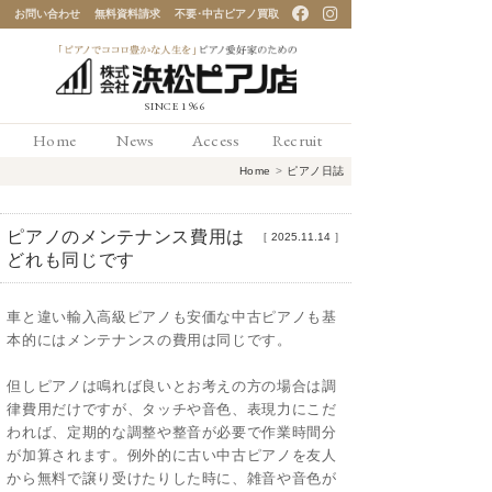
お問い合わせ
無料資料請求
不要･中古ピアノ買取
「ピアノでココロ豊かな
Home
News
Access
Recruit
人生を」ピアノ愛好家の
Home
>
ピアノ日誌
ための 浜松ピアノ店
ピアノのメンテナンス費用は
［
2025.11.14
］
どれも同じです
車と違い輸入高級ピアノも安価な中古ピアノも基
本的にはメンテナンスの費用は同じです。
但しピアノは鳴れば良いとお考えの方の場合は調
律費用だけですが、タッチや音色、表現力にこだ
われば、定期的な調整や整音が必要で作業時間分
が加算されます。例外的に古い中古ピアノを友人
から無料で譲り受けたりした時に、雑音や音色が