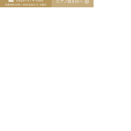
0120-174-016
ピアノ聴き比べ
スタッフ別 ピアノ日誌
営業時間 10:00～19:00
定休日 月･火曜日
植田 信五
江﨑 藍
三木 淳嗣（委託調律師）
マンションでのピアノ防音対策№1
中古ベヒシュタインの調整が完了しました
意識が拡大するのはピアノも同じです
コストの高いヨーロッパでのピアノ作りはもう困難
シゲルカワイの納入後の問題点
1966年創業