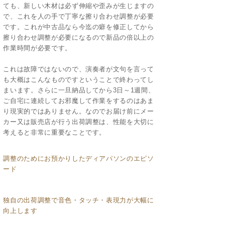
ても、新しい木材は必ず伸縮や歪みが生じますの
で、これを人の手で丁寧な擦り合わせ調整が必要
です。これが中古品なら今迄の癖を修正してから
擦り合わせ調整が必要になるので新品の倍以上の
作業時間が必要です。
これは故障ではないので、演奏者が文句を言って
も大概はこんなものですということで終わってし
まいます。さらに一旦納品してから3日～1週間、
ご自宅に連続してお邪魔して作業をするのはあま
り現実的ではありません。なのでお届け前にメー
カー又は販売店が行う出荷調整は、性能を大切に
考えると非常に重要なことです。
調整のためにお預かりしたディアパソンのエピソ
ード
独自の出荷調整で音色・タッチ・表現力が大幅に
向上します