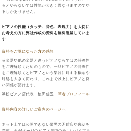
るとやらないでは性能が大きく異なりますのでや
るしかありません。
ピアノの性能（タッチ、音色、表現力）を大切に
お考えの方に
弊社作成の資料を無料進呈していま
す
資料をご覧になった方の感想
弦楽器や他の楽器と違うピアノならではの特殊性
をご理解頂くためのもので、一旦ピアノの特殊性
をご理解頂くとピアノという楽器に対する概念や
対処も大きく変わり、これまで以上にピアノと良
い関係が築けます。
浜松ピアノ店代表 植田信五
筆者プロフィール
資料内容の詳しいご案内のページへ
ネット上では公開できない業界の矛盾店や裏話を
満載、全44ページのピアノ選びの新しいバイブル