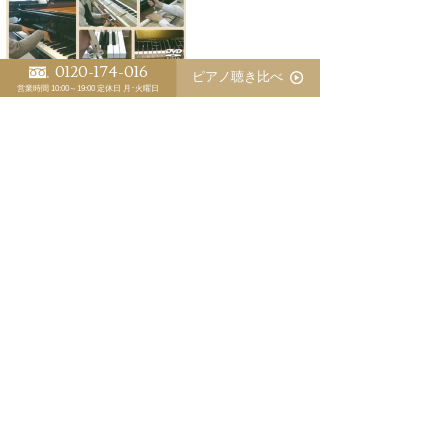
0120-174-016
ピアノ聴き比べ
営業時間 10:00～19:00
定休日 月･火曜日
株式会社浜松ピアノ 代表取締役社長
植田 信五
>「ピアノ日誌」一覧
<
スタッフ別 ピアノ日誌
植田 信五
江﨑 藍
三木 淳嗣（委託調律師）
優秀な調律師が育たないピアノ業界の裏事情