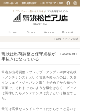
お問い合わせ
無料資料請求
不要･中古ピアノ買取
「ピアノでココロ豊かな
Home
News
Access
Recruit
人生を」ピアノ愛好家の
Home
>
ピアノ日誌
ための 浜松ピアノ店
現状は出荷調整と保守点検が
［
0202.03.04
］
手抜きになっている
筆者が出荷調整（プレップ・アップ）や保守点検
（メンテナンス）という言葉を知ったのは、スタ
インウェイ・ジャパンと取引を始めてから知った
言葉で、それまでそのような概念はなく、ピアノ
は調律したらメンテナンスは完了という概念でし
た。
最初は高価なスタインウェイだからか？と思いま