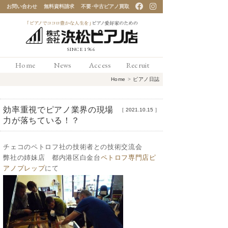
お問い合わせ
無料資料請求
不要･中古ピアノ買取
「ピアノでココロ豊かな
Home
News
Access
Recruit
人生を」ピアノ愛好家の
Home
>
ピアノ日誌
ための 浜松ピアノ店
効率重視でピアノ業界の現場
［
2021.10.15
］
力が落ちている！？
チェコのペトロフ社の技術者との技術交流会
弊社の姉妹店 都内港区白金台
ペトロフ専門店ピ
アノプレップ
にて