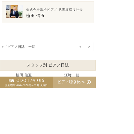
株式会社浜松ピアノ 代表取締役社長
植田 信五
>「ピアノ日誌」一覧
<
>
スタッフ別 ピアノ日誌
植田 信五
江﨑 藍
0120-174-016
ピアノ聴き比べ
三木 淳嗣（委託調律師）
営業時間 10:00～19:00
定休日 月･火曜日
マンションでのピアノ防音対策№1
中古ベヒシュタインの調整が完了しました
意識が拡大するのはピアノも同じです
コストの高いヨーロッパでのピアノ作りはもう困難