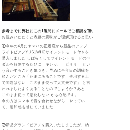
参考までに弊社にこの1週間にメールでご相談を頂いた内容です。
お読みいただくと表題の意味がご理解頂けると思います
①
今年の4月にヤマハの正規店から新品のアップ
ライトピアノYUS1WHCサイレントモード付きを
購入しました しばらくしてサイレントモードのペ
ダルを解除するたびに ギシッ、 ビリリ とい
う音がすることき気づき、早めに半年目の調律を
頼んだところ「たまにあることです 使用する上
で問題はない このまま使って大丈夫です」 と言
われましたよくあることなのでしようか？あと
このまま使って悪化しない かも心配です。
今の方はスマホで音を合わせながら やってい
て、違和感も感じていました
②
新品グランドピアノを購入いたしましたが、納