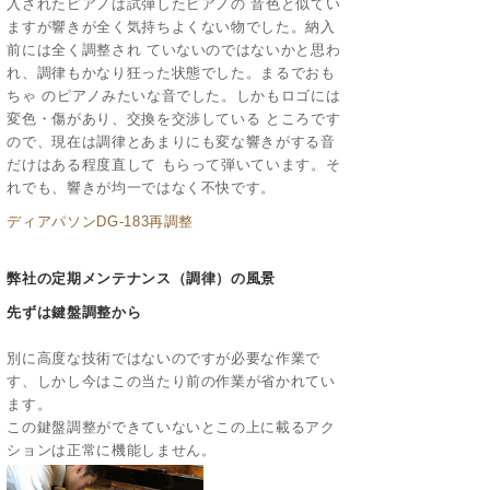
入されたピアノは試弾したピアノの 音色と似てい
ますが響きが全く気持ちよくない物でした。納入
前には全く調整され ていないのではないかと思わ
れ、調律もかなり狂った状態でした。まるでおも
ちゃ のピアノみたいな音でした。しかもロゴには
変色・傷があり、交換を交渉している ところです
ので、現在は調律とあまりにも変な響きがする音
だけはある程度直して もらって弾いています。そ
れでも、響きが均一ではなく不快です。
ディアパソンDG-183再調整
弊社の定期メンテナンス（調律）の風景
先ずは鍵盤調整から
別に高度な技術ではないのですが必要な作業で
す、しかし今はこの当たり前の作業が省かれてい
ます。
この鍵盤調整ができていないとこの上に載るアク
ションは正常に機能しません。