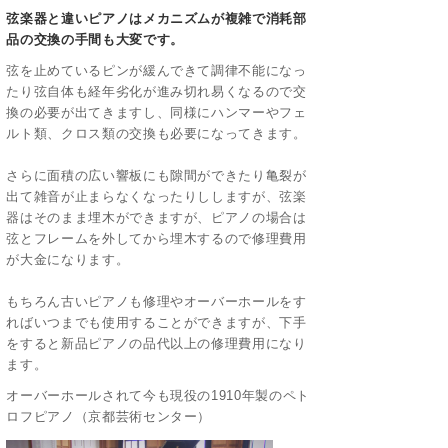
弦楽器と違いピアノはメカニズムが複雑で消耗部
品の交換の手間も大変です。
弦を止めているピンが緩んできて調律不能になっ
たり弦自体も経年劣化が進み切れ易くなるので交
換の必要が出てきますし、同様にハンマーやフェ
ルト類、クロス類の交換も必要になってきます。
さらに面積の広い響板にも隙間ができたり亀裂が
出て雑音が止まらなくなったりししますが、弦楽
器はそのまま埋木ができますが、ピアノの場合は
弦とフレームを外してから埋木するので修理費用
が大金になります。
もちろん古いピアノも修理やオーバーホールをす
ればいつまでも使用することができますが、下手
をすると新品ピアノの品代以上の修理費用になり
ます。
オーバーホールされて今も現役の1910年製のペト
ロフピアノ（京都芸術センター）