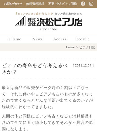
お問い合わせ
無料資料請求
不要･中古ピアノ買取
「ピアノでココロ豊かな
Home
News
Access
Recruit
人生を」ピアノ愛好家の
Home
>
ピアノ日誌
ための 浜松ピアノ店
ピアノの寿命をどう考えるべ
［
2021.12.04
］
きか？
最近は新品の販売がピーク時の１割以下になっ
て、それに伴い中古ピアノも古いものが多くなっ
たので古くなるとどんな問題が出てくるのか？が
経験的にわかってきました。
人間の体と同様にピアノも古くなると消耗部品も
含めて全てに固く縮小してきてそれが不具合の原
因になります。