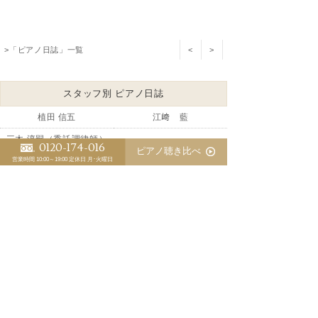
>「ピアノ日誌」一覧
<
>
スタッフ別 ピアノ日誌
植田 信五
江﨑 藍
三木 淳嗣（委託調律師）
0120-174-016
ピアノ聴き比べ
営業時間 10:00～19:00
定休日 月･火曜日
優秀な調律師が育たないピアノ業界の裏事情
ピアノの防音にピアノマスクのお勧め
マンションでのピアノ防音対策
中古ベヒシュタインの調整が完了しました
意識が拡大するのはピアノも同じです