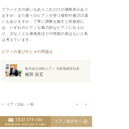
ブランド力の違いもありこれだけの価格差があり
ますが、また個々のピアノが持つ個性や魅力の違
いもありますが、丁寧に調整を施すと性能的に
は、いずれのピアノも魅力的なピアノに仕上が
り、少なくとも価格差ほどの性能の差はないと私
は考えています。
ピアノの選び方とその問題点
株式会社浜松ピアノ 代表取締役社長
植田 信五
>「ピアノ日誌」一覧
<
>
0120-174-016
ピアノ聴き比べ
スタッフ別 ピアノ日誌
営業時間 10:00～19:00
定休日 月･火曜日