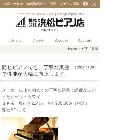
お問い合わせ
無料資料請求
不要･中古ピアノ買取
「ピアノでココロ豊かな
Home
News
Access
Recruit
人生を」ピアノ愛好家の
Home
>
ピアノ日誌
ための 浜松ピアノ店
同じピアノでも、丁寧な調整
［
2017.07.29
］
で性能が大幅に向上します!
メーカーによる初めての丁寧な調整で評価が上が
ったシゲル・カワイ
ＳＫ-6 奥行き214㎝ ￥4.935.000-（税込）
弊社3Ｆにて