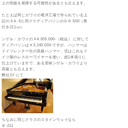
上の性能を発揮する可能性があるとも云えます。
たとえば同じカワイの竜洋工場で作られている上
記のＳＫ-6と同クラディアパソンのＤＲ-500（奥
行き211㎝）
シゲル・カワイの￥4.935.000-（税込） に対して
ディアパソンは￥3.240.000-ですが、ハンマーは
ドイツレンナー社の高級ハンマー、弦はこれもド
イツ製のレスローワイヤーを使い、総1本張りに
仕上げていますで、ある意味シゲル・カワイより
高級とも云えます。
弊社3Ｆにて
ちなみに同じクラスのスタインウェイなら
Ｂ-211