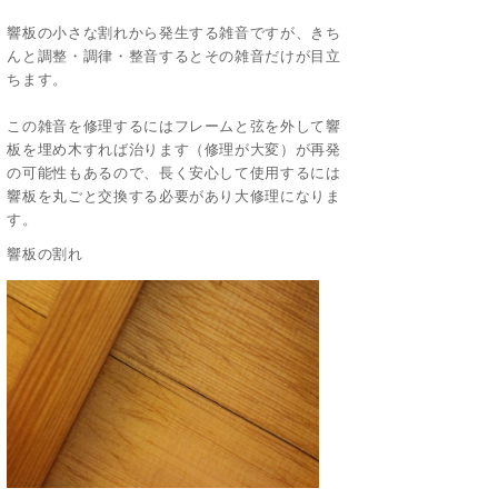
響板の小さな割れから発生する雑音ですが、きち
んと調整・調律・整音するとその雑音だけが目立
ちます。
この雑音を修理するにはフレームと弦を外して響
板を埋め木すれば治ります（修理が大変）が再発
の可能性もあるので、長く安心して使用するには
響板を丸ごと交換する必要があり大修理になりま
す。
響板の割れ