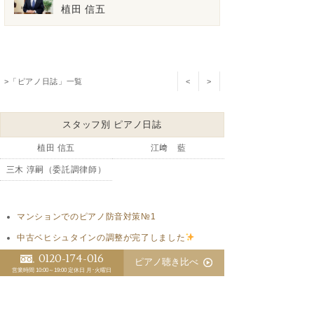
植田 信五
>「ピアノ日誌」一覧
<
>
スタッフ別 ピアノ日誌
植田 信五
江﨑 藍
三木 淳嗣（委託調律師）
マンションでのピアノ防音対策№1
中古ベヒシュタインの調整が完了しました
0120-174-016
意識が拡大するのはピアノも同じです
ピアノ聴き比べ
営業時間 10:00～19:00
定休日 月･火曜日
コストの高いヨーロッパでのピアノ作りはもう困難
シゲルカワイの納入後の問題点