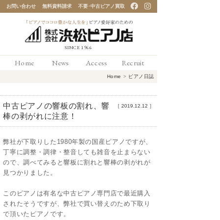
お問い合わせ
無料資料請求
不要･中古ピアノ買取
「ピアノでココロ豊かな
Home
News
Access
Recruit
人生を」ピアノ愛好家の
Home
>
ピアノ日誌
ための 浜松ピアノ店
中古ピアノの響板の割れ、響
［
2019.12.12
］
棒の剥がれに注意！
弊社が下取りした1980年製の国産ピアノですが、
丁寧に調整・調律・整音しても雑音を止まらない
ので、調べてみると響板に割れと響棒の剥がれが
見つかりました。
このピアノは有名な中古ピアノ専門店で最近購入
されたそうですが、弊社で買い替えのため下取り
で頂いたピアノです。