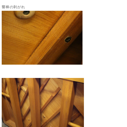
響棒の剥がれ