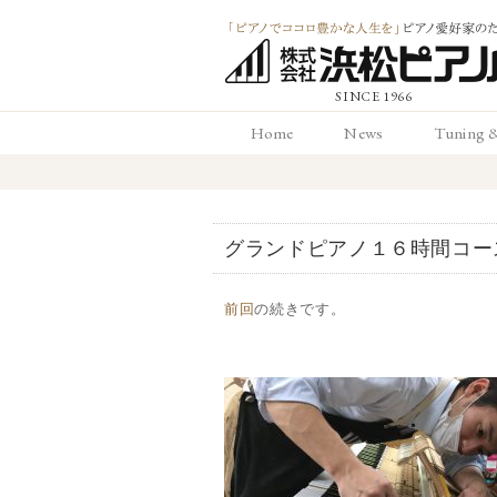
「ピアノでココロ
Home
News
Tuning 
かな人生を」ピアノ
ホーム
お知らせ
調律と
愛好家のための 浜
グランドピアノ１６時間コー
ピアノ店
前回
の続きです。