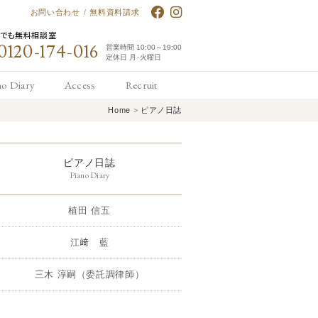
お問い合わせ
/
無料資料請求
何でも無料相談室
0120-174-016
営業時間 10:00～19:00
定休日 月･火曜日
no Diary
Access
Recruit
Home
>
ピアノ日誌
アノ日誌
アクセス
求人情報
ピアノ日誌
Piano Diary
植田 信五
江﨑 藍
三木 淳嗣（委託調律師）