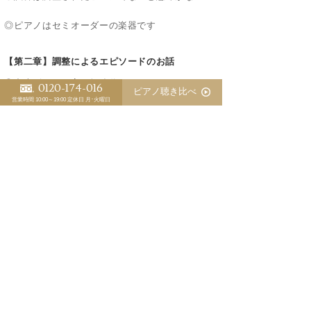
◎ピアノはセミオーダーの楽器です
【第二章】調整によるエピソードのお話
◎中古ピアノが高い勉強代に
0120-174-016
ピアノ聴き比べ
営業時間 10:00～19:00
定休日 月･火曜日
◎安価でも高級ピアノより魅力的
◎ブランドを信じて購入したが失敗
◎調整が自慢のシゲル・カワイでも不満
◎値段ほど差がない高級ピアノ
◎好みのスタインウェイがなかった
◎丁寧な調整でヤマハでも満足
◎好みのスタインウェイを求めて
◎スタインウェイはトリルができるがヤマハは？
◎ヤマハは温泉に浸かったような音？
◎ピアニストと専属調律師のお話