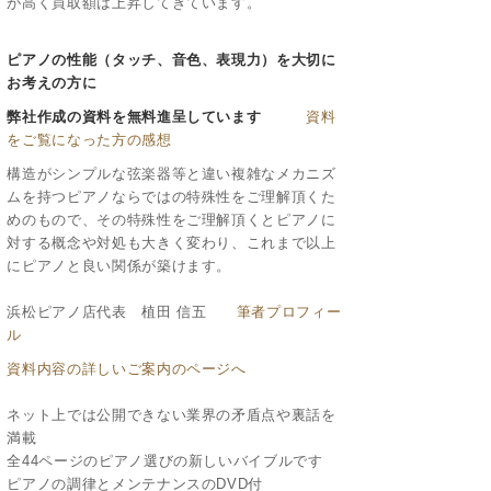
が高く買取額は上昇してきています。
ピアノの性能（タッチ、音色、表現力）を大切に
お考えの方に
弊社作成の資料を無料進呈しています
資料
をご覧になった方の感想
構造がシンプルな弦楽器等と違い複雑なメカニズ
ムを持つピアノならではの特殊性をご理解頂くた
めのもので、その特殊性をご理解頂くとピアノに
対する概念や対処も大きく変わり、これまで以上
にピアノと良い関係が築けます。
浜松ピアノ店代表 植田 信五
筆者プロフィー
ル
資料内容の詳しいご案内のページへ
ネット上では公開できない業界の矛盾点や裏話を
満載
全44ページのピアノ選びの新しいバイブルです
ピアノの調律とメンテナンスのDVD付