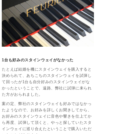
1台も好みのスタインウェイがなかった
たとえば結婚を機にスタインウェイを購入すると
決められて、あちこちのスタインウェイを試弾し
て回ったが1台も自分好みのスタインウェイがな
かったということで、遠路、弊社に試弾に来られ
た方がおられました。
案の定、弊社のスタインウェイも好みではなかっ
たようなので、お好みを詳しくお聞きしてから、
お好みのスタインウェイに音色や響きを仕上てか
ら再度、試弾して頂くと、やっと探していたスタ
インウェイに巡り合えたということで購入いただ