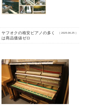
ヤフオクの格安ピアノの多く
［
2025.06.25
］
は商品価値ゼロ