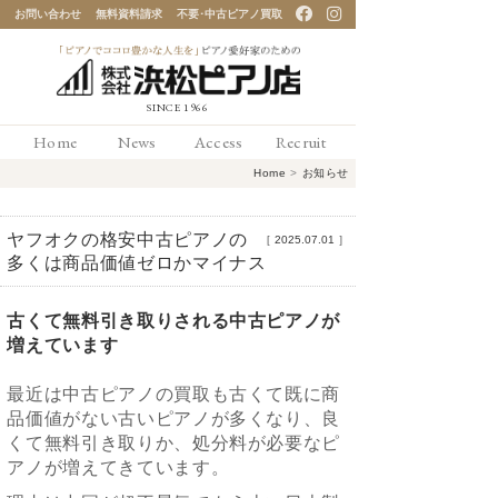
お問い合わせ
無料資料請求
不要･中古ピアノ買取
「ピアノでココロ豊かな
Home
News
Access
Recruit
人生を」ピアノ愛好家の
Home
>
お知らせ
ための 浜松ピアノ店
ヤフオクの格安中古ピアノの
［
2025.07.01
］
多くは商品価値ゼロかマイナス
古くて無料引き取りされる中古ピアノが
増えています
最近は中古ピアノの買取も古くて既に商
品価値がない古いピアノが多くなり、良
くて無料引き取りか、処分料が必要なピ
アノが増えてきています。