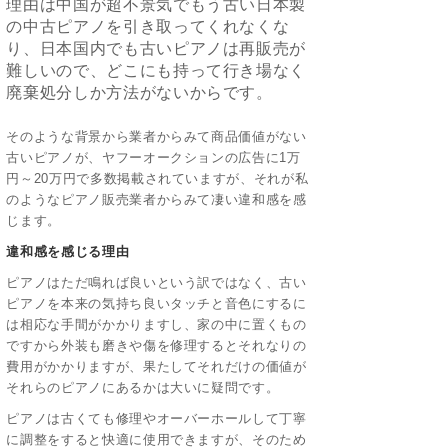
理由は中国が超不景気でもう古い日本製
の中古ピアノを引き取ってくれなくな
り、日本国内でも古いピアノは再販売が
難しいので、どこにも持って行き場なく
廃棄処分しか方法がないからです。
そのような背景から業者からみて商品価値がない
古いピアノが、ヤフーオークションの広告に1万
円～20万円で多数掲載されていますが、それが私
のようなピアノ販売業者からみて凄い違和感を感
じます。
違和感を感じる理由
ピアノはただ鳴れば良いという訳ではなく、古い
ピアノを本来の気持ち良いタッチと音色にするに
は相応な手間がかかりますし、家の中に置くもの
ですから外装も磨きや傷を修理するとそれなりの
費用がかかりますが、果たしてそれだけの価値が
それらのピアノにあるかは大いに疑問です。
ピアノは古くても修理やオーバーホールして丁寧
に調整をすると快適に使用できますが、そのため