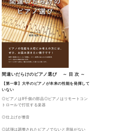
間違いだらけのピアノ選び ～ 目 次 ～
【第一章】大半のピアノが本来の性能を発揮して
いない
◎ピアノは8千個の部品◎ピアノはリモートコン
トロールで打弦する楽器
◎仕上げが整音
◎試弾は調整されたピアノでないと意味がない