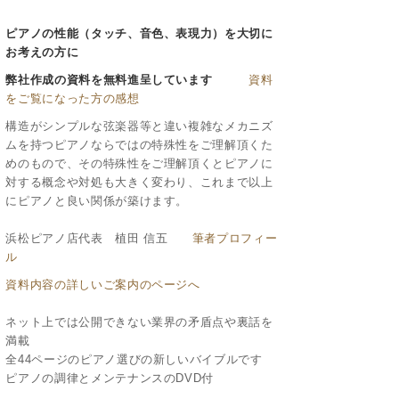
ピアノの性能（タッチ、音色、表現力）を大切に
お考えの方に
弊社作成の資料を無料進呈しています
資料
をご覧になった方の感想
構造がシンプルな弦楽器等と違い複雑なメカニズ
ムを持つピアノならではの特殊性をご理解頂くた
めのもので、その特殊性をご理解頂くとピアノに
対する概念や対処も大きく変わり、これまで以上
にピアノと良い関係が築けます。
浜松ピアノ店代表 植田 信五
筆者プロフィー
ル
資料内容の詳しいご案内のページへ
ネット上では公開できない業界の矛盾点や裏話を
満載
全44ページのピアノ選びの新しいバイブルです
ピアノの調律とメンテナンスのDVD付