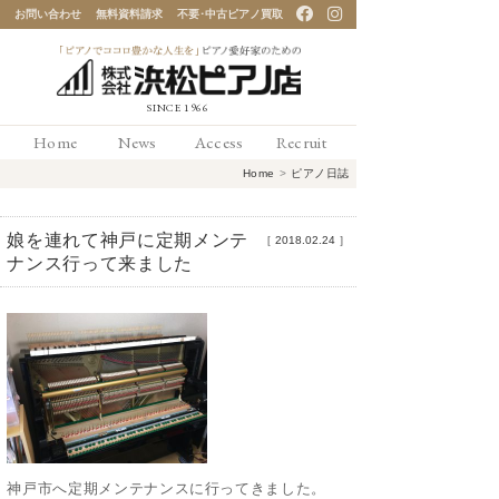
お問い合わせ
無料資料請求
不要･中古ピアノ買取
「ピアノでココロ豊かな
Home
News
Access
Recruit
人生を」ピアノ愛好家の
Home
>
ピアノ日誌
ための 浜松ピアノ店
娘を連れて神戸に定期メンテ
［
2018.02.24
］
ナンス行って来ました
神戸市へ定期メンテナンスに行ってきました。