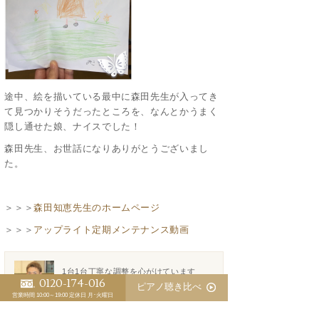
途中、絵を描いている最中に森田先生が入ってき
て見つかりそうだったところを、なんとかうまく
隠し通せた娘、ナイスでした！
森田先生、お世話になりありがとうございまし
た。
＞＞＞
森田知恵先生のホームページ
＞＞＞
アップライト定期メンテナンス動画
1台1台丁寧な調整を心がけています
0120-174-016
三木 淳嗣（委託調律師）
ピアノ聴き比べ
営業時間 10:00～19:00
定休日 月･火曜日