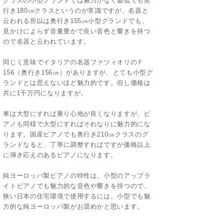
クラスの小型グランドでは魅力がなく最低でも奥
行き180㎝クラスというのが常識ですが、名器と
云われる所以は奥行き155㎝小型グランドでも、
見かけによらず音量豊かで良い音色と響きを持つ
ので名器と云われています。
同じく意味でイタリアの名器ファツィオリのＦ
156（奥行き156㎝）がありますが、とても小型グ
ランドとは思えないほど魅力的です。但し価格は
共に1千万円になりますが。
車は大型にすれば乗り心地が良くなりますが、ピ
アノも同様で大型にすればそれなりに魅力的にな
ります。国産ピアノでも奥行き210㎝クラスのグ
ランドなると、丁寧に調整すればですが価格以上
に弾き応えのあるピアノになります。
純ヨーロッパ製ピアノの特性は、小型のアップラ
イトピアノでも魅力的な音色や響きを持つので、
狭い日本の住宅環境で使用するには、小型でも魅
力的な純ヨーロッパ製がお奨めかと思います。