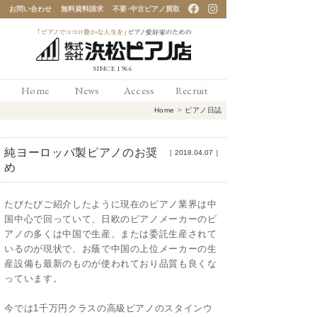
お問い合わせ
無料資料請求
不要･中古ピアノ買取
「ピアノでココロ豊かな
Home
News
Access
Recruit
人生を」ピアノ愛好家の
Home
>
ピアノ日誌
ための 浜松ピアノ店
純ヨーロッパ製ピアノのお奨
［
2018.04.07
］
め
たびたびご紹介したように現在のピアノ業界は中
国中心で回っていて、日欧のピアノメーカーのピ
アノの多くは中国で生産、または委託生産されて
いるのが現状で、お蔭で中国の上位メーカーの生
産設備も最新のものが使われており品質も良くな
っています。
今では1千万円クラスの高級ピアノのスタインウ