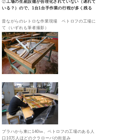
②
工場の生産設備が合理化されていない（遅れて
いる？）ので、1台1台手作業の行程が多く残る
昔ながらのレトロな作業現場 ペトロフの工場に
て（いずれも筆者撮影）
プラハから東に140㎞、ペトロフの工場のある人
口10万人ほどのクラローバの街並み