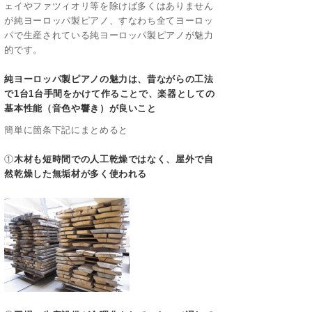
ェイやファツィオリ等を除けば多くはありません
が純ヨーロッパ製ピアノ、すなわち全てヨーロッ
パで生産されている純ヨーロッパ製ピアノが魅力
的です。
純ヨーロッパ製ピアノの魅力は、昔ながらの工法
で1台1台手間をかけて作ることで、楽器としての
基本性能（音色や響き）が良いこと
簡単に箇条下記にまとめると
①
木材も短時間での人工乾燥ではなく、屋外で自
然乾燥した無垢材が多く使われる