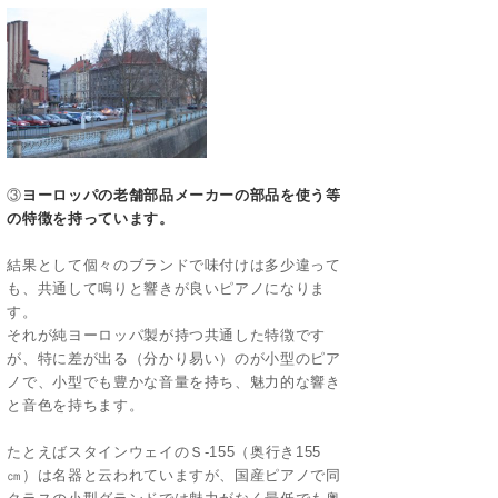
③
ヨーロッパの老舗部品メーカーの部品を使う等
の特徴を持っています。
結果として個々のブランドで味付けは多少違って
も、共通して鳴りと響きが良いピアノになりま
す。
それが純ヨーロッパ製が持つ共通した特徴です
が、特に差が出る（分かり易い）のが小型のピア
ノで、小型でも豊かな音量を持ち、魅力的な響き
と音色を持ちます。
たとえばスタインウェイのＳ-155（奥行き155
㎝）は名器と云われていますが、国産ピアノで同