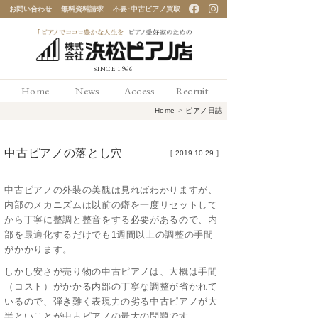
お問い合わせ
無料資料請求
不要･中古ピアノ買取
「ピアノでココロ豊かな
Home
News
Access
Recruit
人生を」ピアノ愛好家の
Home
>
ピアノ日誌
ための 浜松ピアノ店
中古ピアノの落とし穴
［
2019.10.29
］
中古ピアノの外装の美醜は見ればわかりますが、
内部のメカニズムは以前の癖を一度リセットして
から丁寧に整調と整音をする必要があるので、内
部を最適化するだけでも1週間以上の調整の手間
がかかります。
しかし安さが売り物の中古ピアノは、大概は手間
（コスト）がかかる内部の丁寧な調整が省かれて
いるので、弾き難く表現力の劣る中古ピアノが大
半といことが中古ピアノの最大の問題です。