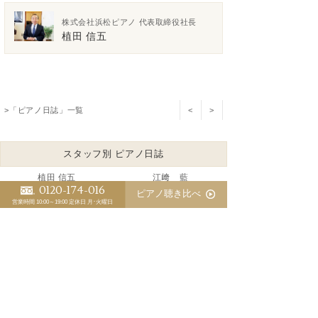
株式会社浜松ピアノ 代表取締役社長
植田 信五
>「ピアノ日誌」一覧
<
>
スタッフ別 ピアノ日誌
植田 信五
江﨑 藍
0120-174-016
ピアノ聴き比べ
三木 淳嗣（委託調律師）
営業時間 10:00～19:00
定休日 月･火曜日
基本的に初心者用ピアノというものは存在しない
ピアノの防音で音響対策が盲点
優秀な調律師が育たないピアノ業界の裏事情
ピアノの防音にピアノマスクのお勧め