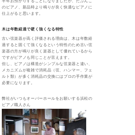
半年お預かりすることになりましたが、たぶんこ
のピアノ、新品時より鳴りが良く快適なピアノに
仕上がると思います。
木は年数経過で硬く強くなる特性
古い弦楽器が高く評価される理由は、木は年数経
過すると固くて強くなるという特性のため古い弦
楽器の方が鳴りが良く楽器として優れているから
ですがピアノも同じことが言えます。
但し、ピアノは構造がシンプルな弦楽器と違い、
メカニズムが複雑で消耗品（弦、ハンマー、フェ
ルト類）が多く消耗品の交換にはプロの手作業が
必要になります。
弊社がいつもオーバーホールをお願いする浜松の
ピアノ職人さん