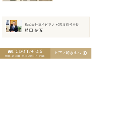
株式会社浜松ピアノ 代表取締役社長
植田 信五
0120-174-016
ピアノ聴き比べ
営業時間 10:00～19:00
定休日 月･火曜日
>「ピアノ日誌」一覧
<
>
スタッフ別 ピアノ日誌
植田 信五
江﨑 藍
三木 淳嗣（委託調律師）
ピアノの防音で音響対策が盲点
優秀な調律師が育たないピアノ業界の裏事情