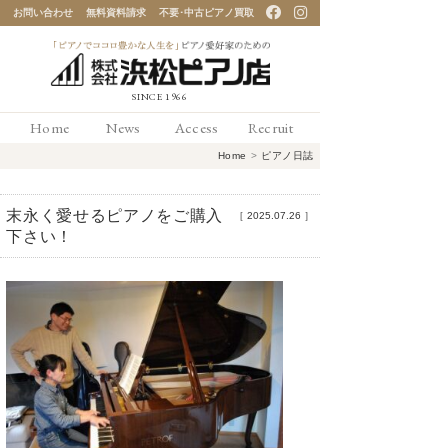
お問い合わせ
無料資料請求
不要･中古ピアノ買取
「ピアノでココロ豊かな
Home
News
Access
Recruit
人生を」ピアノ愛好家の
Home
>
ピアノ日誌
ための 浜松ピアノ店
末永く愛せるピアノをご購入
［
2025.07.26
］
下さい！