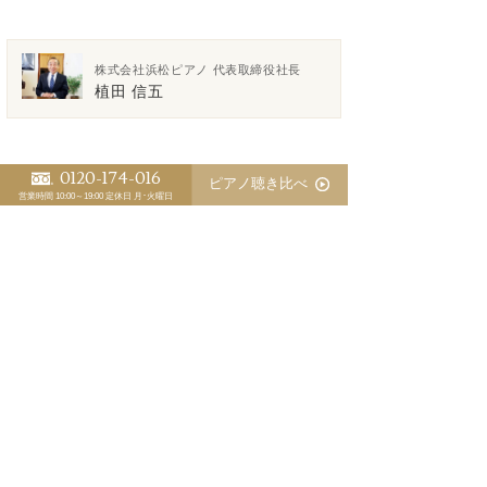
株式会社浜松ピアノ 代表取締役社長
植田 信五
0120-174-016
ピアノ聴き比べ
営業時間 10:00～19:00
定休日 月･火曜日
>「ピアノ日誌」一覧
<
>
スタッフ別 ピアノ日誌
植田 信五
江﨑 藍
三木 淳嗣（委託調律師）
優秀な調律師が育たないピアノ業界の裏事情
ピアノの防音にピアノマスクのお勧め
マンションでのピアノ防音対策