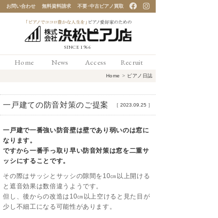
お問い合わせ
無料資料請求
不要･中古ピアノ買取
「ピアノでココロ豊かな
Home
News
Access
Recruit
人生を」ピアノ愛好家の
Home
>
ピアノ日誌
ための 浜松ピアノ店
一戸建ての防音対策のご提案
［
2023.09.25
］
一戸建で一番強い防音壁は壁であり弱いのは窓に
なります。
ですから一番手っ取り早い防音対策は窓を二重サ
ッシにすることです。
その際はサッシとサッシの隙間を10㎝以上開ける
と遮音効果は数倍違うようです。
但し、後からの改造は10㎝以上空けると見た目が
少し不細工になる可能性があります。