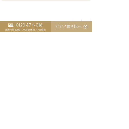
>「ピアノ日誌」一覧
<
>
0120-174-016
ピアノ聴き比べ
営業時間 10:00～19:00
定休日 月･火曜日
スタッフ別 ピアノ日誌
植田 信五
江﨑 藍
三木 淳嗣（委託調律師）
ピアノの防音で音響対策が盲点
優秀な調律師が育たないピアノ業界の裏事情
ピアノの防音にピアノマスクのお勧め
マンションでのピアノ防音対策
中古ベヒシュタインの調整が完了しました