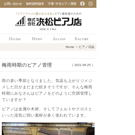
お問い合わせ
無料資料請求
不要･中古ピアノ買取
「ピアノでココロ豊かな
Home
News
Access
Recruit
人生を」ピアノ愛好家の
Home
>
ピアノ日誌
ための 浜松ピアノ店
梅雨時期のピアノ管理
［
2021.06.25
］
雨の多い季節となりました。気温も上がりジメジ
メした日がまだまだ続きそうですが、そんな梅雨
時期にみなさんはピアノをどのように空調管理し
ていますか？
ピアノは金属や木材、そしてフェルトやクロスと
いった湿気に弱い素材が多く使われています。