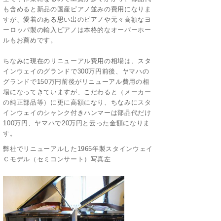
も含めると新品の国産ピアノ並みの費用になりま
すが、愛着のある思い出のピアノや元々高額なヨ
ーロッパ製の輸入ピアノは本格的なオーバーホー
ルもお薦めです。
ちなみに現在のリニューアル費用の相場は、スタ
インウェイのグランドで300万円前後、ヤマハの
グランドで150万円前後がリニューアル費用の相
場になってきていますが、こだわると（メーカー
の純正部品等）に更に高額になり、ちなみにスタ
インウェイのシャンク付きハンマーは部品代だけ
100万円、ヤマハで20万円と云った金額になりま
す。
弊社でリニューアルした1965年製スタインウェイ
Ｃモデル（セミコンサート）写真左