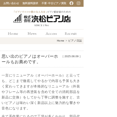
お問い合わせ
無料資料請求
不要･中古ピアノ買取
「ピアノでココロ豊かな
Home
News
Access
Recruit
人生を」ピアノ愛好家の
Home
>
ピアノ日誌
ための 浜松ピアノ店
思い出のピアノはオーバーホ
［
2025.08.09
］
ールもお薦めです。
一言にリニューアル（オーバーホール）と云って
も、どこまで徹底してやるかで内容も予算も大き
く変わってきますが本格的なリニューアル（外装
やフレーム等の再塗装を含めて全ての消耗部品を
新品に交換）をしてから丁寧に調整を施すと、古
いピアノは味わい深く新品以上に魅力的な響きや
音色になります。
全て手作業になるので工賃が多くかかり、部品代