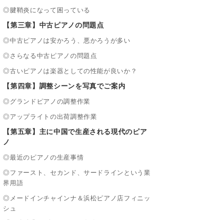
◎腱鞘炎になって困っている
【第三章】中古ピアノの問題点
◎中古ピアノは安かろう、悪かろうが多い
◎さらなる中古ピアノの問題点
◎古いピアノは楽器としての性能が良いか？
【第四章】調整シーンを写真でご案内
◎グランドピアノの調整作業
◎アップライトの出荷調整作業
【第五章】主に中国で生産される現代のピア
ノ
◎最近のピアノの生産事情
◎ファースト、セカンド、サードラインという業
界用語
◎メードインチャインナ＆浜松ピアノ店フィニッ
シュ