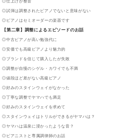
◎仕上げが整音
◎試弾は調整されたピアノでないと意味がない
◎ピアノはセミオーダーの楽器です
【第二章】調整によるエピソードのお話
◎中古ピアノが高い勉強代に
◎安価でも高級ピアノより魅力的
◎ブランドを信じて購入したが失敗
◎調整が自慢のシゲル・カワイでも不満
◎値段ほど差がない高級ピアノ
◎好みのスタインウェイがなかった
◎丁寧な調整でヤマハでも満足
◎好みのスタインウェイを求めて
◎スタインウェイはトリルができるがヤマハは？
◎ヤマハは温泉に浸かったような音？
◎ピアニストと専属調律師のお話