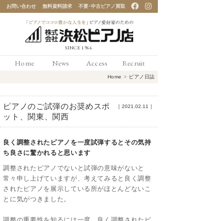
お問い合わせ
無料資料請求
不要･中古ピアノ買取
「ピアノでココロ豊かな
Home
News
Access
Recruit
人生を」ピアノ愛好家の
Home
>
ピアノ日誌
ための 浜松ピアノ店
ピアノのご試弾のお奨めスポ
［
2021.02.11
］
ット、関東、関西
良く調整されたピアノを一度試弾するとその気持
ち良さに驚かれると思います
調整されたピアノでないと試弾の意味がないと
常々申し上げていますが、考えてみると良く調整
されたピアノを展示している所がほとんどないこ
とに気がつきました。
調整の重要性を知るには一度、良く調整されたピ