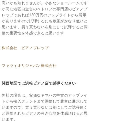
高いかも知れませんが、小さなショールームです
が同じ港区白金台のペトロフの専門店のピアノプ
レップであれば130万円のアップライトから展示
がありますので試弾するにも敷居がかなり低いと
思います。買う買わないを別にして試弾すると調
整の重要性を体感できると思います
株式会社 ピアノプレップ
ファツィオリジャパン株式会社
関西地区では浜松ピアノ店で試弾ください
弊社の場合は、安価なヤマハの中古のアップライ
トから輸入グランドまで調整して豊富に展示して
いますので、買う買わないは別にしてご試弾頂く
と調整されたピアノの弾き心地を体感頂けると思
います。