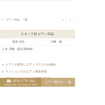
>「ピアノ日誌」一覧
<
>
スタッフ別 ピアノ日誌
植田 信五
江﨑 藍
三木 淳嗣（委託調律師）
ピアノの防音にピアノマスクのお勧め
マンションでのピアノ防音対策
中古ベヒシュタインの調整が完了しました
0120-174-016
ピアノ聴き比べ
営業時間 10:00～19:00
定休日 月･火曜日
意識が拡大するのはピアノも同じです
コストの高いヨーロッパでのピアノ作りはもう困難