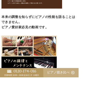
本来の調整を知らずにピアノの性能を語ることは
できません。
ピアノ愛好家必見の動画です。
0120-174-016
ピアノ聴き比べ
営業時間 10:00～19:00
定休日 月･火曜日
株式会社浜松ピアノ 代表取締役社長
植田 信五