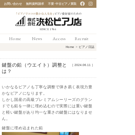
お問い合わせ
無料資料請求
不要･中古ピアノ買取
「ピアノでココロ豊かな
Home
News
Access
Recruit
人生を」ピアノ愛好家の
Home
>
ピアノ日誌
ための 浜松ピアノ店
鍵盤の鉛（ウエイト）調整と
［
2024.06.11
］
は？
いかなるピアノも丁寧な調整で弾き易く表現力豊
かなピアノになります。
しかし国産の高級プレミアムシーリーズのグラン
ドでも鉛を一律に埋め込むので実際には重い鍵盤
と軽い鍵盤があり均一な重さの鍵盤にはなりませ
ん。
鍵盤に埋め込まれた鉛